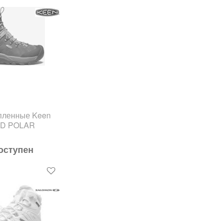
епленные Keen
ID POLAR
оступен