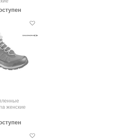
кие
оступен
епленные
na женские
оступен