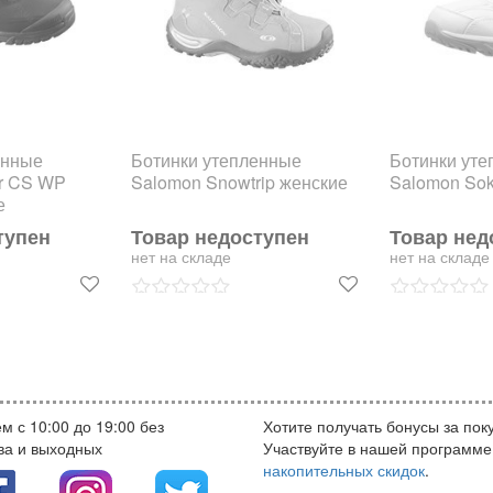
енные
Ботинки утепленные
Ботинки ут
er CS WP
Salomon Snowtrip женские
Salomon Sok
е
тупен
Товар недоступен
Товар нед
нет на складе
нет на складе
м с 10:00 до 19:00 без
Хотите получать бонусы за пок
ва и выходных
Участвуйте в нашей программе
накопительных скидок
.