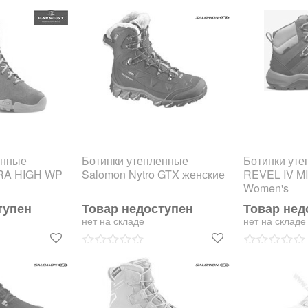
енные
Ботинки утепленные
Ботинки ут
RA HIGH WP
Salomon Nytro GTX женские
REVEL IV M
Women's
тупен
Товар недоступен
Товар нед
нет на складе
нет на складе