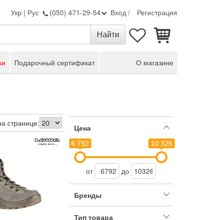
Укр
|
Рус
(050) 471-29-54
Вход
/
Регистрация
ки
Подарочный сертификат
О магазине
на странице:
Цена
6 792
10 326
от
до
Бренды
Тип товара