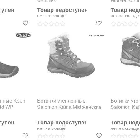
женские
Women женс
тупен
Товар недоступен
Товар нед
нет на складе
нет на складе
енные Keen
Ботинки утепленные
Ботинки ут
Mid WP
Salomon Kaїna Mid женские
Salomon Kaї
тупен
Товар недоступен
Товар нед
нет на складе
нет на складе