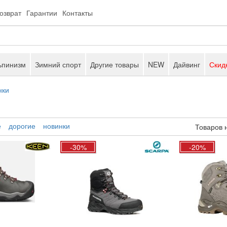
возврат
Гарантии
Контакты
ьпинизм
Зимний спорт
Другие товары
NEW
Дайвинг
Скид
нки
е
дорогие
новинки
Товаров 
-30%
-20%