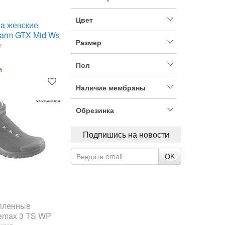
Цвет
a женские
arm GTX Mid Ws
Размер
e
Пол
и
Наличие мембраны
Обрезинка
Подпишись на новости
OK
епленные
emax 3 TS WP