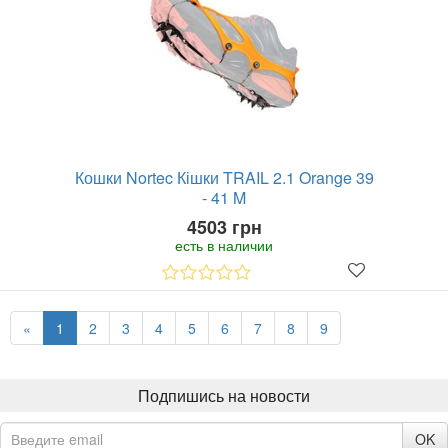
Кошки Nortec Кішки TRAIL 2.1 Orange 39
- 41 M
4503 грн
есть в наличии
«
1
2
3
4
5
6
7
8
9
Подпишись на новости
OK