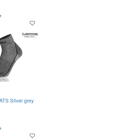
и
TS Silver grey
и