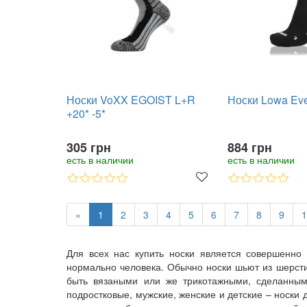
Носки VoXX EGOIST L+R
Носки Lowa Ev
+20* -5*
305 грн
884 грн
есть в наличии
есть в наличии
«
1
2
3
4
5
6
7
8
9
1
Для всех нас купить носки является совершенно
нормально человека. Обычно носки шьют из шерсти,
быть вязаными или же трикотажными, сделанны
подростковые, мужские, женские и детские – носки 