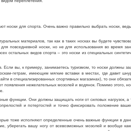
и видом переплетения.
ют носки для спорта. Очень важно правильно выбрать носки, ведь 
туральных материалов, так как в таких носках вы будете чувствов
 для повседневной носки, но не для использования во время за
всех остальных видов спорта – это носки из специальных синтети
 Если вы, к примеру, занимаетесь туризмом, то носки должны защи
скам-гетрам, имеющим мягкие вставки в местах, где давит шнур
найти в специализированных спортивных магазинах), то они обяза
и от появления нежелательных мозолей и водянок. Помимо этого, н
е.
ные функции. Они должны защищать ноги от силовых нагрузок, а
прелостей и потертостей и точно фиксировать положение вашей
торые тоже исполняют определенные очень важные функции в да
гие, уберегать вашу ногу от всевозможных мозолей и вообще како