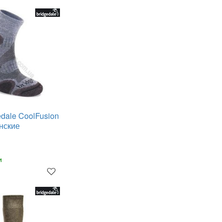
edale CoolFusion
енские
и