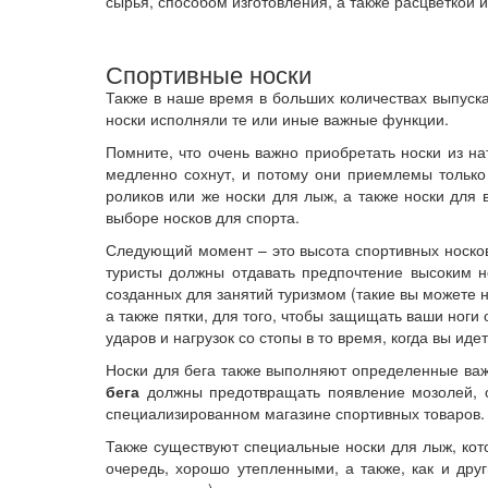
сырья, способом изготовления, а также расцветкой 
Спортивные носки
Также в наше время в больших количествах выпуска
носки исполняли те или иные важные функции.
Помните, что очень важно приобретать носки из на
медленно сохнут, и потому они приемлемы только
роликов или же носки для лыж, а также носки для 
выборе носков для спорта.
Следующий момент – это высота спортивных носков.
туристы должны отдавать предпочтение высоким но
созданных для занятий туризмом (такие вы можете 
а также пятки, для того, чтобы защищать ваши ног
ударов и нагрузок со стопы в то время, когда вы идет
Носки для бега также выполняют определенные важ
бега
должны предотвращать появление мозолей, о
специализированном магазине спортивных товаров.
Также существуют специальные носки для лыж, ко
очередь, хорошо утепленными, а также, как и дру