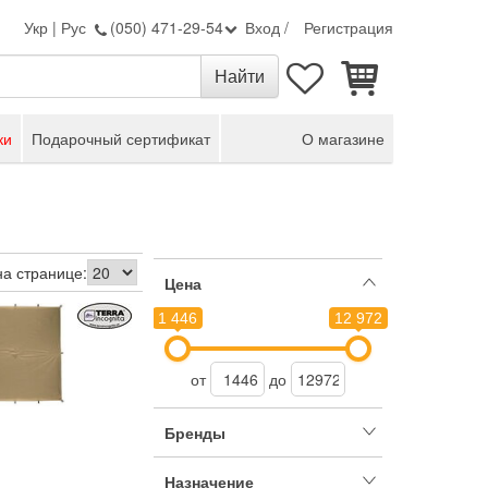
Укр
|
Рус
(050) 471-29-54
Вход
/
Регистрация
ки
Подарочный сертификат
О магазине
на странице:
Цена
1 446
12 972
от
до
Бренды
Назначение