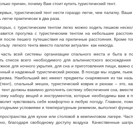
олько причин, почему Вам стоит купить туристический тент.
ервых, туристический тент нести гораздо легче, чем палатку. Ваши
ь легче практически в два раза.
торых, с туристическим тентом легко можно ходить пешком неск
авится прогулка с туристическим тентом на небольшие расстоян
я после пешего путешествия на приличные расстояния. Кроме того
льзу легкого тента вместо палатки актуален как никогда.
к часть всей системы организации спального места и быта в 
ь список всего необходимого для альпинистского восхождения 
ужное для ночного укрытия, для сна и приготовления пищи, важно
венный и надежный туристический рюкзак. В походе мы ходим, пьем,
уризма. Наибольший вес имеют предметы снаряжения из так наз
тент), спальный мешок, туристический коврик и рюкзак – это, 
ий тент должны взаимно дополнять систему обеспечения сна, вмес
всему набору вещей и инструментов, которые необходимы вам в 
олит чувствовать себя комфортно в любую погоду. Главное, пом
 погодными условиями и температурным режимом, выполнит функци
пространства для кухни или столовой в кемпинговом лагере. Час
шно, благодаря свободному доступу воздуха Качественные шат