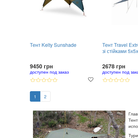
Тент Kelty Sunshade
Тент Travel Ext
зі стійками 5х5
9450 грн
2678 грн
доступен под заказ
доступен под зак
1
2
Глав
Тен
испо
Тури