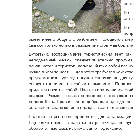
неск
Во-п
стат
Во-в
понр
имеет ничего общего с разбитием походного лагер
бывают только ночью в режиме пит-стоп – выбор в по
В-третьих, воспринимайте туристический тент ка
неподъемный мешок, следует тщательно продумат
альпинистов и туристов, должно быть с собой все н
нужно в чем-то нести – для этого требуется качест
предусмотреть туристу, покупая снаряжение для т
следует отнестись с особым вниманием. Палатка (
придется носить с собой. Палатка или туристическ
осадков. Размер рюкзака должен соответствовать 
должно быть. Правильная подобранная одежда позв
остального снаряжения и одежды в соответствии с
Палатки-шатры очень пригодятся для организации 
Еще один плюс - в палатке-шатре никогда не ду
обработанные швы, исключающие подтекание.