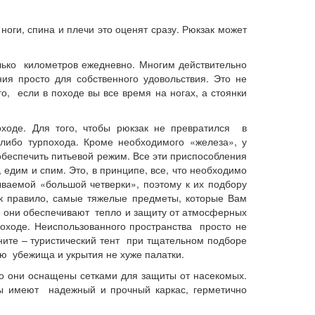
 ноги, спина и плечи это оценят сразу. Рюкзак может
олько километров ежедневно. Многим действительно
ия просто для собственного удовольствия. Это не
, если в походе вы все время на ногах, а стоянки
походе. Для того, чтобы рюкзак не превратился в
либо турпохода. Кроме необходимого «железа», у
 обеспечить питьевой режим. Все эти приспособления
 едим и спим. Это, в принципе, все, что необходимо
ываемой «большой четверки», поэтому к их подбору
как правило, самые тяжелые предметы, которые Вам
те они обеспечивают тепло и защиту от атмосферных
походе. Неиспользованного пространства просто не
ните – туристический тент при тщательном подборе
ю убежища и укрытия не хуже палатки.
то они оснащены сетками для защиты от насекомых.
ры имеют надежный и прочный каркас, герметично