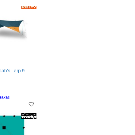
oah's Tarp 9
заказ