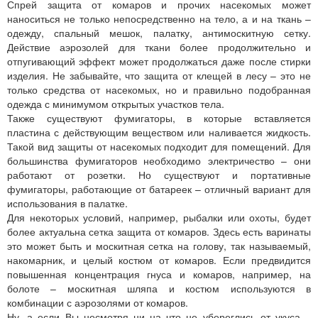
Спрей защита от комаров и прочих насекомых может
наноситься не только непосредственно на тело, а и на ткань –
одежду, спальный мешок, палатку, антимоскитную сетку.
Действие аэрозолей для ткани более продолжительно и
отпугивающий эффект может продолжаться даже после стирки
изделия. Не забывайте, что защита от клещей в лесу – это не
только средства от насекомых, но и правильно подобранная
одежда с минимумом открытых участков тела.
Также существуют фумигаторы, в которые вставляется
пластина с действующим веществом или наливается жидкость.
Такой вид защиты от насекомых подходит для помещений. Для
большинства фумигаторов необходимо электричество – они
работают от розетки. Но существуют и портативные
фумигаторы, работающие от батареек – отличный вариант для
использования в палатке.
Для некоторых условий, например, рыбалки или охоты, будет
более актуальна сетка защита от комаров. Здесь есть варинаты
это может быть и москитная сетка на голову, так называемый,
накомарник, и целый костюм от комаров. Если предвидится
повышенная концентрация гнуса и комаров, например, на
болоте – москитная шляпа и костюм используются в
комбинации с аэрозолями от комаров.
Ну, а если Вы несмотря ни на что не убереглись от укуса –