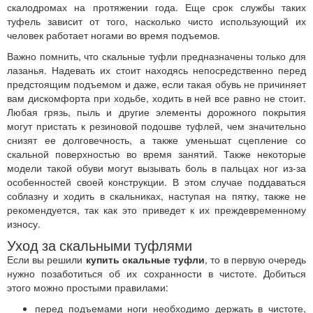
скалодромах на протяжении года. Еще срок службы таких
туфель зависит от того, насколько чисто использующий их
человек работает ногами во время подъемов.
Важно помнить, что скальные туфли предназначены только для
лазанья. Надевать их стоит находясь непосредственно перед
предстоящим подъемом и даже, если такая обувь не причиняет
вам дискомфорта при ходьбе, ходить в ней все равно не стоит.
Любая грязь, пыль и другие элементы дорожного покрытия
могут пристать к резиновой подошве туфлей, чем значительно
снизят ее долговечность, а также уменьшат сцепление со
скальной поверхностью во время занятий. Также некоторые
модели такой обуви могут вызывать боль в пальцах ног из-за
особенностей своей конструкции. В этом случае поддаваться
соблазну и ходить в скальниках, наступая на пятку, также не
рекомендуется, так как это приведет к их преждевременному
износу.
Уход за скальными туфлями
Если вы решили
купить скальные туфли
, то в первую очередь
нужно позаботиться об их сохранности в чистоте. Добиться
этого можно простыми правилами:
перед подъемами ноги необходимо держать в чистоте,