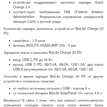
устройство поддерживает протокол зарядки Quick
Charge 3.0
соответствует требованиям FAA (Federal Aviation
Administration - Федеральное управление гражданской
авиации США) о ручной клади
Количество зарядок различных устройств от BioLite Charge 20
PD:
смартфон - 1,5 раза
фонарь BIOLITE HEADLAMP 330 - 5 раз
Зарядные порты и разъемы BioLite Charge 20 PD:
вход: USB C-PD до 18 Вт
выход: USB C-PD: 5В/3.0A, 9В/2A, 12В/1.5A; два порта
USB A регулируемый ток: 5В/3.0A, 9В/2A, 12В/1.5A
Способы и время зарядки BioLite Charge 20 PD от других
устройств и солнечных панелей:
от любого источника питания с USB - портом 2 ч
от солнечной батареи BioLite SolarPanel 10+ около 3,5 ч
Внимание! В связи с тем, что при разной интенсивности
освещения солнцем панели сила тока может быть