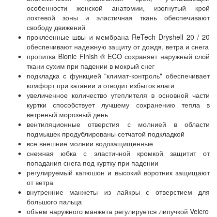
особенности женской анатомии, изогнутый крой
локтевой зоны и эластичная ткань обеспечивают
свободу движений
проклеенные швы и мембрана ReTech Dryshell 20 / 20
обеспечивают надежную защиту от дождя, ветра и снега
пропитка Bionic Finish ® ECO сохраняет наружный слой
ткани сухим при падении в мокрый снег
подкладка с функцией "климат-контроль" обеспечивает
комфорт при катании и отводит избыток влаги
увеличенное количество утеплителя в основной части
куртки способствует лучшему сохранению тепла в
ветреный морозный день
вентиляционные отверстия с молнией в области
подмышек продублированы сетчатой подкладкой
все внешние молнии водозащищенные
снежная юбка с эластичной кромкой защитит от
попадания снега под куртку при падении
регулируемый капюшон и высокий воротник защищают
от ветра
внутренние манжеты из лайкры с отверстием для
большого пальца
объем наружного манжета регулируется липучкой Velcro