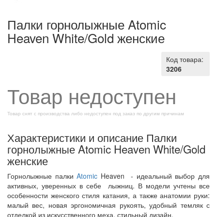
Палки горнолыжные Atomic
Heaven White/Gold женские
Код товара:
3206
Товар недоступен
Товар снят с производства либо недоступен под заказ по другим причинам
Характеристики и описание Палки
горнолыжные Atomic Heaven White/Gold
женские
Горнолыжные палки
Atomic
Heaven - идеальный выбор для
активных, уверенных в себе лыжниц. В модели учтены все
особенности женского стиля катания, а также анатомии руки:
малый вес, новая эргономичная рукоять, удобный темляк с
отделкой из искусственного меха, стильный дизайн.