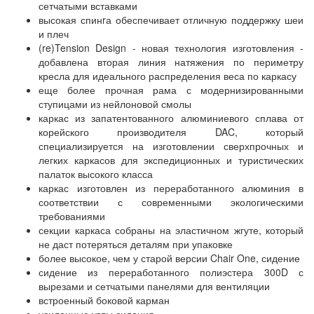
сетчатыми вставками
высокая спинrа обеспечивает отличную поддержку шеи
и плеч
(re)Tension Design - новая технология изготовления -
добавлена вторая линия натяжения по периметру
кресла для идеального распределения веса по каркасу
еще более прочная рама с модернизированными
ступицами из нейлоновой смолы
каркас из запатентованного алюминиевого сплава от
корейского производителя DAC, который
специализируется на изготовлении сверхпрочных и
легких каркасов для экспедиционных и туристических
палаток высокого класса
каркас изготовлен из переработанного алюминия в
соответствии с современными экологическими
требованиями
секции каркаса собраны на эластичном жгуте, который
не даст потеряться деталям при упаковке
более высокое, чем у старой версии Chair One, сидение
сидение из переработанного полиэстера 300D с
вырезами и сетчатыми панелями для вентиляции
встроенный боковой карман
усиленные углы сидения