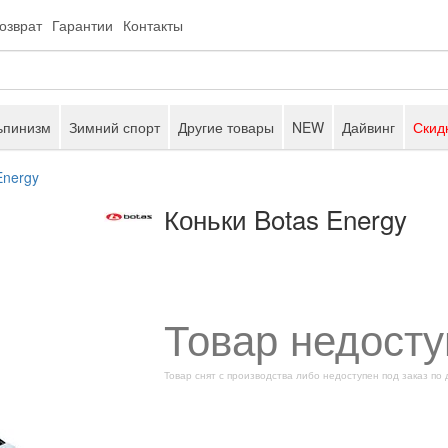
возврат
Гарантии
Контакты
ьпинизм
Зимний спорт
Другие товары
NEW
Дайвинг
Скид
Energy
Коньки Botas Energy
Товар недосту
Товар снят с производства либо недоступен под заказ по