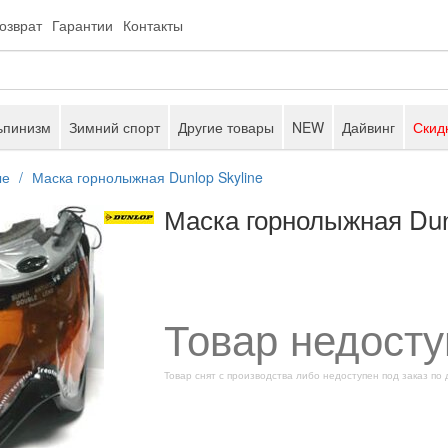
возврат
Гарантии
Контакты
ьпинизм
Зимний спорт
Другие товары
NEW
Дайвинг
Скид
ые
Маска горнолыжная Dunlop Skyline
Маска горнолыжная Dun
Товар недосту
Товар снят с производства либо недоступен под заказ по