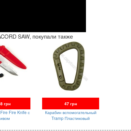
ACORD SAW, покупали также
8 грн
47 грн
Fire Fire Knife с
Карабин вспомогательный
нивом
Tramp Пластиковый