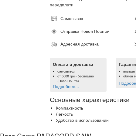
передплати
Самовывоз
Отправка Новой Поштой
Адресная доставка
Оплата и доставка
Гаранти
самовывоз
возврат
от
5000 грн
- бесплатно
обмен т
(Нова Пошта)
Подробне
Подробнее...
Основные характеристики
Компактность
Легкость
Удобство в использовании
ла Base Camp PARACORD SAW