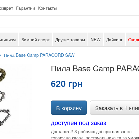
возврат
Гарантии
Контакты
ьпинизм
Зимний спорт
Другие товары
NEW
Дайвинг
Скид
Пила Base Camp PARACORD SAW
Пила Base Camp PAR
620 грн
В корзину
Заказать в 1 кли
доступен под заказ
Доставка 2-3 робочих дні при наявності
товару на складі постачальника та за умов