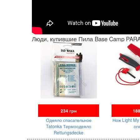
Люди, купившие Пила Base Camp PAR
234 грн
188
Одеяло спасательное
Нож Light My 
Tatonka Термоодеяло
ог
Rettungsdecke