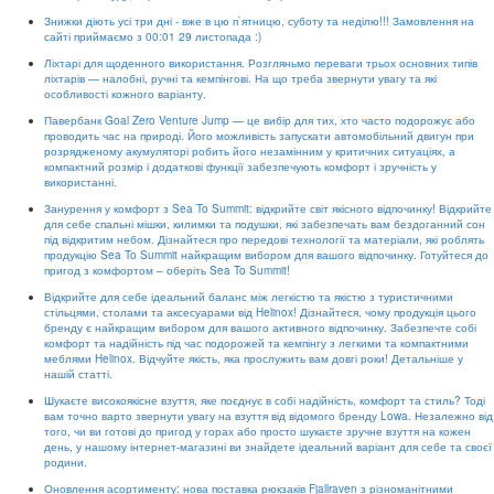
Знижки діють усі три дні - вже в цю п`ятницю, суботу та неділю!!! Замовлення на
сайті приймаємо з 00:01 29 листопада :)
Ліхтарі для щоденного використання. Розгляньмо переваги трьох основних типів
ліхтарів — налобні, ручні та кемпінгові. На що треба звернути увагу та які
особливості кожного варіанту.
Павербанк Goal Zero Venture Jump — це вибір для тих, хто часто подорожує або
проводить час на природі. Його можливість запускати автомобільний двигун при
розрядженому акумуляторі робить його незамінним у критичних ситуаціях, а
компактний розмір і додаткові функції забезпечують комфорт і зручність у
використанні.
Занурення у комфорт з Sea To Summit: відкрийте світ якісного відпочинку! Відкрийте
для себе спальні мішки, килимки та подушки, які забезпечать вам бездоганний сон
під відкритим небом. Дізнайтеся про передові технології та матеріали, які роблять
продукцію Sea To Summit найкращим вибором для вашого відпочинку. Готуйтеся до
пригод з комфортом – оберіть Sea To Summit!
Відкрийте для себе ідеальний баланс між легкістю та якістю з туристичними
стільцями, столами та аксесуарами від Helinox! Дізнайтеся, чому продукція цього
бренду є найкращим вибором для вашого активного відпочинку. Забезпечте собі
комфорт та надійність під час подорожей та кемпінгу з легкими та компактними
меблями Helinox. Відчуйте якість, яка прослужить вам довгі роки! Детальніше у
нашій статті.
Шукаєте високоякісне взуття, яке поєднує в собі надійність, комфорт та стиль? Тоді
вам точно варто звернути увагу на взуття від відомого бренду Lowa. Незалежно від
того, чи ви готові до пригод у горах або просто шукаєте зручне взуття на кожен
день, у нашому інтернет-магазині ви знайдете ідеальний варіант для себе та своєї
родини.
Оновлення асортименту: нова поставка рюкзаків Fjallraven з різноманітними