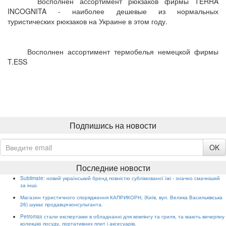
Восполнен ассортимент рюкзаков фирмы TERRA
INCOGNITA - наиболее дешевые из нормальных
туристических рюкзаков на Украине в этом году.
Восполнен ассортимент термобелья немецкой фирмы
T.ESS
Подпишись на новости
OK
Последние новости
Sublimate: новий український бренд повністю сублімованої їжі - значно смачніший
за інші.
Магазин туристичного спорядження КАПРИКОРН, (Київ, вул. Велика Васильківська
26) шукає продавця-консультанта.
Petromax стали експертами в обладнанні для кемпінгу та гриля, та мають вичерпну
колекцію посуду, портативних плит і аксесуарів.