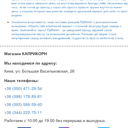
вам точно варто звернути увагу на взуття від відомого бренду Lowa. Незалежно від
того, чи ви готові до пригод у горах або просто шукаєте зручне взуття на кожен
день, у нашому інтернет-магазині ви знайдете ідеальний варіант для себе та своєї
родини.
Оновлення асортименту: нова поставка рюкзаків Fjallraven з різноманітними
кольорами. Оберіть свій улюблений варіант і стильний аксесуар буде завжди з
вами. Замовляйте зараз! Fjallraven - це шведський бренд, відомий своєю
неперевершеною якістю та унікальним дизайном. Рюкзаки цієї марки стали
популярними серед активних мандрівників, студентів та просто любителів стилю.
Магазин КАПРИКОРН
Мы находимся по адресу:
Киев, ул. Большая Васильковская, 26
Наши телефоны:
+38 (050) 471-29-54
+38 (098) 178-89-81
+38 (093) 566-59-40
+38 (044) 222-75-11
Работаем с 10:00 до 19:00 без перерыва и выходных