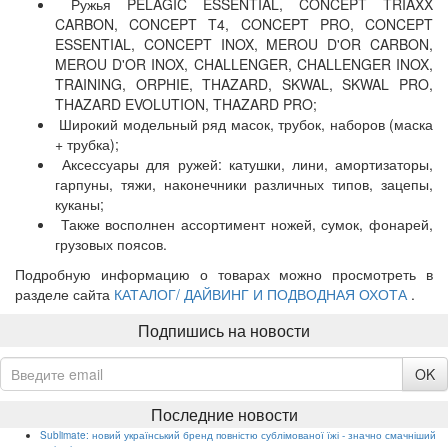
Ружья PELAGIC ESSENTIAL, CONCEPT TRIAXX
CARBON, CONCEPT T4, CONCEPT PRO, CONCEPT
ESSENTIAL, CONCEPT INOX, MEROU D'OR CARBON,
MEROU D'OR INOX, CHALLENGER, CHALLENGER INOX,
TRAINING, ORPHIE, THAZARD, SKWAL, SKWAL PRO,
THAZARD EVOLUTION, THAZARD PRO;
Широкий модельный ряд масок, трубок, наборов (маска
+ трубка);
Аксессуары для ружей: катушки, лини, амортизаторы,
гарпуны, тяжи, наконечники различных типов, зацепы,
куканы;
Также восполнен ассортимент ножей, сумок, фонарей,
грузовых поясов.
Подробную информацию о товарах можно просмотреть в
разделе сайта
КАТАЛОГ/ ДАЙВИНГ И ПОДВОДНАЯ ОХОТА
.
Подпишись на новости
OK
Последние новости
Sublimate: новий український бренд повністю сублімованої їжі - значно смачніший