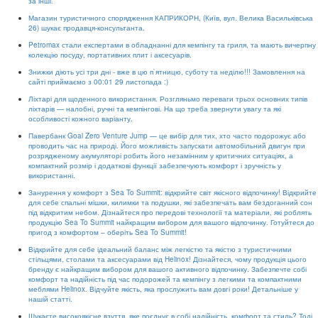
за інші.
Магазин туристичного спорядження КАПРИКОРН, (Київ, вул. Велика Васильківська
26) шукає продавця-консультанта.
Petromax стали експертами в обладнанні для кемпінгу та гриля, та мають вичерпну
колекцію посуду, портативних плит і аксесуарів.
Знижки діють усі три дні - вже в цю п`ятницю, суботу та неділю!!! Замовлення на
сайті приймаємо з 00:01 29 листопада :)
Ліхтарі для щоденного використання. Розгляньмо переваги трьох основних типів
ліхтарів — налобні, ручні та кемпінгові. На що треба звернути увагу та які
особливості кожного варіанту.
Павербанк Goal Zero Venture Jump — це вибір для тих, хто часто подорожує або
проводить час на природі. Його можливість запускати автомобільний двигун при
розрядженому акумуляторі робить його незамінним у критичних ситуаціях, а
компактний розмір і додаткові функції забезпечують комфорт і зручність у
використанні.
Занурення у комфорт з Sea To Summit: відкрийте світ якісного відпочинку! Відкрийте
для себе спальні мішки, килимки та подушки, які забезпечать вам бездоганний сон
під відкритим небом. Дізнайтеся про передові технології та матеріали, які роблять
продукцію Sea To Summit найкращим вибором для вашого відпочинку. Готуйтеся до
пригод з комфортом – оберіть Sea To Summit!
Відкрийте для себе ідеальний баланс між легкістю та якістю з туристичними
стільцями, столами та аксесуарами від Helinox! Дізнайтеся, чому продукція цього
бренду є найкращим вибором для вашого активного відпочинку. Забезпечте собі
комфорт та надійність під час подорожей та кемпінгу з легкими та компактними
меблями Helinox. Відчуйте якість, яка прослужить вам довгі роки! Детальніше у
нашій статті.
Шукаєте високоякісне взуття, яке поєднує в собі надійність, комфорт та стиль? Тоді