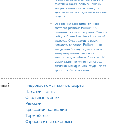
взуття на кожен день, у нашому
інтернет-магазині ви знайдете
ідеальний варіант для себе та своєї
родини.
Оновлення асортименту: нова
поставка рюкзаків Fjallraven з
різноманітними кольорами. Оберіть
свій улюблений варіант і стильний
аксесуар буде завжди з вами.
Замовляйте зараз! Fjallraven - це
шведський бренд, відомий своєю
неперевершеною якістю та
унікальним дизайном. Рюкзаки цієї
марки стали популярними серед
активних мандрівників, студентів та
просто любителів стилю.
упки?
Гидрокостюмы, майки, шорты
Палатки, тенты
Спальные мешки
Рюкзаки
Кроссовки, сандалии
Термобелье
Страховочные системы