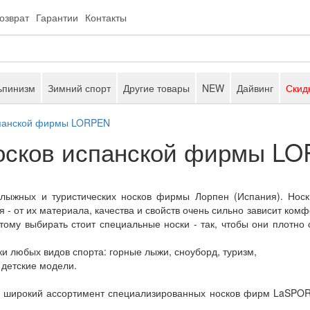
возврат
Гарантии
Контакты
ьпинизм
Зимний спорт
Другие товары
NEW
Дайвинг
Скид
спанской фирмы LORPEN
носков испанской фирмы L
ных и туристических носков фирмы Лорпен (Испания). Носки,
- от их материала, качества и свойств очень сильно зависит комфо
тому выбирать стоит специальные носки - так, чтобы они плотно 
любых видов спорта: горные лыжи, сноуборд, туризм,
ь детские модели.
рокий ассортимент специализированных носков фирм LaSPORT