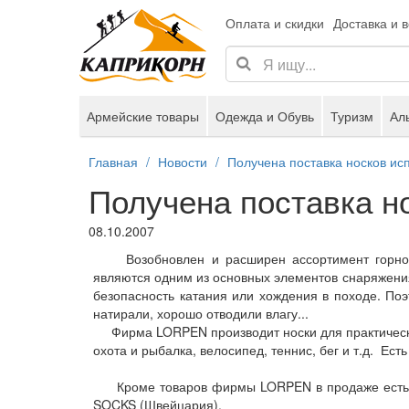
Оплата и скидки
Доставка и 
Армейские товары
Одежда и Обувь
Туризм
Ал
Главная
Новости
Получена поставка носков и
Получена поставка 
08.10.2007
Возобновлен и расширен ассортимент горнолыж
являются одним из основных элементов снаряжения 
безопасность катания или хождения в походе. Поэ
натирали, хорошо отводили влагу...
Фирма LORPEN производит носки для практически 
охота и рыбалка, велосипед, теннис, бег и т.д. Ест
Кроме товаров фирмы LORPEN в продаже есть ши
SOCKS (Швейцария).