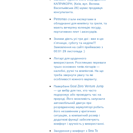
КАПРИКОРН, (Київ, вул. Велика
Васильківська 26) шукає продавця-
консультанта.
Petromax стали експертами в
обладнанні для кемпінгу та гриля, та
мають вичерпну колекцію посуду,
портативних плит і аксесуарів.
Знижки діють усі три дні - вже в цю
п`ятницю, суботу та неділю!!!
Замовлення на сайті приймаємо з
00:01 29 листопада :)
Ліхтарі для щоденного
використання. Розгляньмо переваги
трьох основних типів ліхтарів —
налобні, ручні та кемпінгові. На що
треба звернути увагу та які
особливості кожного варіанту.
Павербанк Goal Zero Venture Jump
— це вибір для тих, хто часто
подорожує або проводить час на
природі. Його можливість запускати
автомобільний двигун при
розрядженому акумуляторі робить
його незамінним у критичних
ситуаціях, а компактний розмір і
додаткові функції забезпечують
комфорт і зручність у використанні.
Занурення у комфорт з Sea To