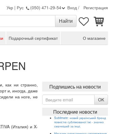
Укр
|
Рус
(050) 471-29-54
Вход
/
Регистрация
ки
Подарочный сертификат
О магазине
ORPEN
 как ни странно,
Подпишись на новости
рт и, иногда, даже
сидели на ноге, не
OK
Последние новости
Sublimate: новий український бренд
повністю сублімованої їжі - значно
IVA (Италия) и X-
смачніший за інші.
Магазин туристичного спорядження