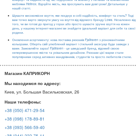
меблями Helinox. Відчуйте якість, яка прослужить вам довгі роки! Детальніше у
нашій статті.
Шукаєте високоякісне взуття, яке поєднує в собі надійність, комфорт та стиль? Тоді
вам точно варто звернути увагу на взуття від відомого бренду Lowa. Незалежно від
того, чи ви готові до пригод у горах або просто шукаєте зручне взуття на кожен
день, у нашому інтернет-магазині ви знайдете ідеальний варіант для себе та своєї
родини.
Оновлення асортименту: нова поставка рюкзаків Fjallraven з різноманітними
кольорами. Оберіть свій улюблений варіант і стильний аксесуар буде завжди з
вами. Замовляйте зараз! Fjallraven - це шведський бренд, відомий своєю
неперевершеною якістю та унікальним дизайном. Рюкзаки цієї марки стали
популярними серед активних мандрівників, студентів та просто любителів стилю.
Магазин КАПРИКОРН
Мы находимся по адресу:
Киев, ул. Большая Васильковская, 26
Наши телефоны:
+38 (050) 471-29-54
+38 (098) 178-89-81
+38 (093) 566-59-40
+38 (044) 222-75-11