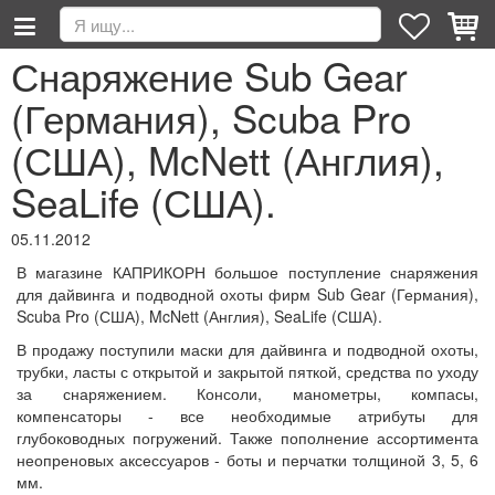
Снаряжение Sub Gear
(Германия), Scuba Pro
(США), McNett (Англия),
SeaLife (США).
05.11.2012
В магазине КАПРИКОРН большое поступление снаряжения
для дайвинга и подводной охоты фирм Sub Gear (Германия),
Scuba Pro (США), McNett (Англия), SeaLife (США).
В продажу поступили маски для дайвинга и подводной охоты,
трубки, ласты с открытой и закрытой пяткой, средства по уходу
за снаряжением. Консоли, манометры, компасы,
компенсаторы - все необходимые атрибуты для
глубоководных погружений. Также пополнение ассортимента
неопреновых аксессуаров - боты и перчатки толщиной 3, 5, 6
мм.