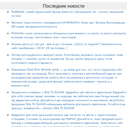
Последние новости
Sublimate: новий український бренд повністю сублімованої їжі - значно смачніший
за інші.
Магазин туристичного спорядження КАПРИКОРН, (Київ, вул. Велика Васильківська
26) шукає продавця-консультанта.
Petromax стали експертами в обладнанні для кемпінгу та гриля, та мають вичерпну
колекцію посуду, портативних плит і аксесуарів.
Знижки діють усі три дні - вже в цю п`ятницю, суботу та неділю!!! Замовлення на
сайті приймаємо з 00:01 29 листопада :)
Ліхтарі для щоденного використання. Розгляньмо переваги трьох основних типів
ліхтарів — налобні, ручні та кемпінгові. На що треба звернути увагу та які
особливості кожного варіанту.
Павербанк Goal Zero Venture Jump — це вибір для тих, хто часто подорожує або
проводить час на природі. Його можливість запускати автомобільний двигун при
розрядженому акумуляторі робить його незамінним у критичних ситуаціях, а
компактний розмір і додаткові функції забезпечують комфорт і зручність у
використанні.
Занурення у комфорт з Sea To Summit: відкрийте світ якісного відпочинку! Відкрийте
для себе спальні мішки, килимки та подушки, які забезпечать вам бездоганний сон
під відкритим небом. Дізнайтеся про передові технології та матеріали, які роблять
продукцію Sea To Summit найкращим вибором для вашого відпочинку. Готуйтеся до
пригод з комфортом – оберіть Sea To Summit!
Відкрийте для себе ідеальний баланс між легкістю та якістю з туристичними
стільцями, столами та аксесуарами від Helinox! Дізнайтеся, чому продукція цього
бренду є найкращим вибором для вашого активного відпочинку. Забезпечте собі
комфорт та надійність під час подорожей та кемпінгу з легкими та компактними