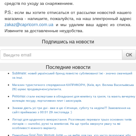
средств по уходу за снаряжением.
P.S.: если вы хотите отписаться от рассылки новостей нашего
магазина - напишите, пожалуйста, на наш электронный адрес
zakaz@capricorn.com.ua
и мы удалим ваш адрес из списка.
Извините за доставленные неудобства.
Подпишись на новости
OK
Последние новости
Sublimate: новий український бренд повністю сублімованої їжі - значно смачніший
за інші.
Магазин туристичного спорядження КАПРИКОРН, (Київ, вул. Велика Васильківська
26) шукає продавця-консультанта.
Petromax стали експертами в обладнанні для кемпінгу та гриля, та мають вичерпну
колекцію посуду, портативних плит і аксесуарів.
Знижки діють усі три дні - вже в цю п`ятницю, суботу та неділю!!! Замовлення на
сайті приймаємо з 00:01 29 листопада :)
Ліхтарі для щоденного використання. Розгляньмо переваги трьох основних типів
ліхтарів — налобні, ручні та кемпінгові. На що треба звернути увагу та які
особливості кожного варіанту.
Павербанк Goal Zero Venture Jump — це вибір для тих, хто часто подорожує або