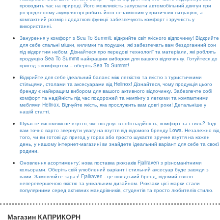
проводить час на природі. Його можливість запускати автомобільний двигун при
розрядженому акумуляторі робить його незамінним у критичних ситуаціях, а
компактний розмір і додаткові функції забезпечують комфорт і зручність у
використанні.
Занурення у комфорт з Sea To Summit: відкрийте світ якісного відпочинку! Відкрийте
для себе спальні мішки, килимки та подушки, які забезпечать вам бездоганний сон
під відкритим небом. Дізнайтеся про передові технології та матеріали, які роблять
продукцію Sea To Summit найкращим вибором для вашого відпочинку. Готуйтеся до
пригод з комфортом – оберіть Sea To Summit!
Відкрийте для себе ідеальний баланс між легкістю та якістю з туристичними
стільцями, столами та аксесуарами від Helinox! Дізнайтеся, чому продукція цього
бренду є найкращим вибором для вашого активного відпочинку. Забезпечте собі
комфорт та надійність під час подорожей та кемпінгу з легкими та компактними
меблями Helinox. Відчуйте якість, яка прослужить вам довгі роки! Детальніше у
нашій статті.
Шукаєте високоякісне взуття, яке поєднує в собі надійність, комфорт та стиль? Тоді
вам точно варто звернути увагу на взуття від відомого бренду Lowa. Незалежно від
того, чи ви готові до пригод у горах або просто шукаєте зручне взуття на кожен
день, у нашому інтернет-магазині ви знайдете ідеальний варіант для себе та своєї
родини.
Оновлення асортименту: нова поставка рюкзаків Fjallraven з різноманітними
кольорами. Оберіть свій улюблений варіант і стильний аксесуар буде завжди з
вами. Замовляйте зараз! Fjallraven - це шведський бренд, відомий своєю
неперевершеною якістю та унікальним дизайном. Рюкзаки цієї марки стали
популярними серед активних мандрівників, студентів та просто любителів стилю.
Магазин КАПРИКОРН