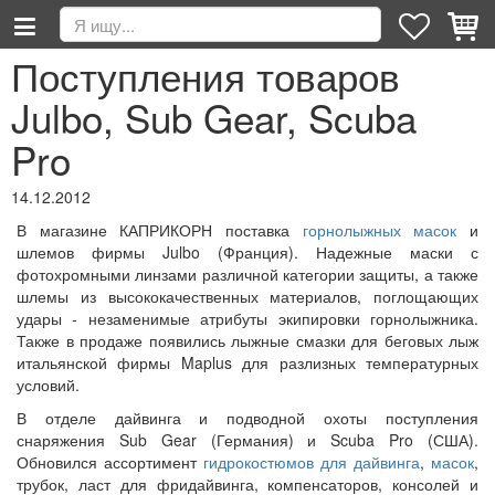
Поступления товаров
Julbo, Sub Gear, Scuba
Pro
14.12.2012
В магазине КАПРИКОРН поставка
горнолыжных масок
и
шлемов фирмы Julbo (Франция). Надежные маски с
фотохромными линзами различной категории защиты, а также
шлемы из высококачественных материалов, поглощающих
удары - незаменимые атрибуты экипировки горнолыжника.
Также в продаже появились лыжные смазки для беговых лыж
итальянской фирмы Maplus для разлизных температурных
условий.
В отделе дайвинга и подводной охоты поступления
снаряжения Sub Gear (Германия) и Scuba Pro (США).
Обновился ассортимент
гидрокостюмов для дайвинга
,
масок
,
трубок, ласт для фридайвинга, компенсаторов, консолей и