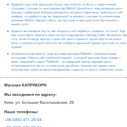
Відкрийте для себе ідеальний баланс між легкістю та якістю з туристичними
стільцями, столами та аксесуарами від Helinox! Дізнайтеся, чому продукція цього
бренду є найкращим вибором для вашого активного відпочинку. Забезпечте собі
комфорт та надійність під час подорожей та кемпінгу з легкими та компактними
меблями Helinox. Відчуйте якість, яка прослужить вам довгі роки! Детальніше у
нашій статті.
Шукаєте високоякісне взуття, яке поєднує в собі надійність, комфорт та стиль? Тоді
вам точно варто звернути увагу на взуття від відомого бренду Lowa. Незалежно від
того, чи ви готові до пригод у горах або просто шукаєте зручне взуття на кожен
день, у нашому інтернет-магазині ви знайдете ідеальний варіант для себе та своєї
родини.
Оновлення асортименту: нова поставка рюкзаків Fjallraven з різноманітними
кольорами. Оберіть свій улюблений варіант і стильний аксесуар буде завжди з
вами. Замовляйте зараз! Fjallraven - це шведський бренд, відомий своєю
неперевершеною якістю та унікальним дизайном. Рюкзаки цієї марки стали
популярними серед активних мандрівників, студентів та просто любителів стилю.
Магазин КАПРИКОРН
Мы находимся по адресу:
Киев, ул. Большая Васильковская, 26
Наши телефоны:
+38 (050) 471-29-54