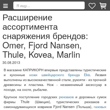
Расширение
ассортимента
снаряжения брендов:
Omer, Fjord Nansen,
Thule, Kovea, Marlin
30.08.2013
В магазине КАПРИКОРН впервые представлены туристические
и кухонные
ножи швейцарского бренда Eka
. Лезвия
выполнены из высококачественной стали, рукояти - из прочной
древесины и пластика. Нож - незаменимый аксессуар в
походе, на охоте, рыбалке.
Крупное поступление городских
рюкзаков
и дорожных сумок
фирмы Thule (Швеция), туристических рюкзаков и
самонадувающихся ковриков Fjord Nansen (Польша),
газовых