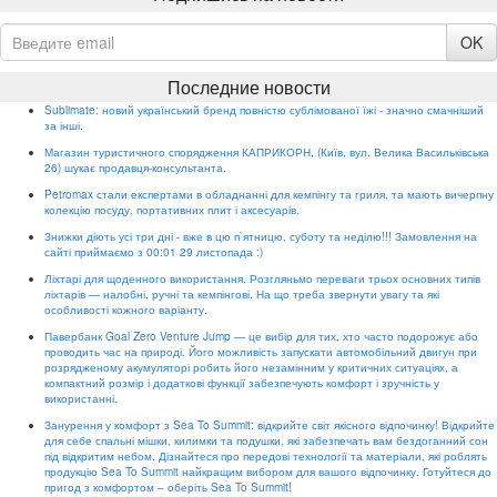
OK
Последние новости
Sublimate: новий український бренд повністю сублімованої їжі - значно смачніший
за інші.
Магазин туристичного спорядження КАПРИКОРН, (Київ, вул. Велика Васильківська
26) шукає продавця-консультанта.
Petromax стали експертами в обладнанні для кемпінгу та гриля, та мають вичерпну
колекцію посуду, портативних плит і аксесуарів.
Знижки діють усі три дні - вже в цю п`ятницю, суботу та неділю!!! Замовлення на
сайті приймаємо з 00:01 29 листопада :)
Ліхтарі для щоденного використання. Розгляньмо переваги трьох основних типів
ліхтарів — налобні, ручні та кемпінгові. На що треба звернути увагу та які
особливості кожного варіанту.
Павербанк Goal Zero Venture Jump — це вибір для тих, хто часто подорожує або
проводить час на природі. Його можливість запускати автомобільний двигун при
розрядженому акумуляторі робить його незамінним у критичних ситуаціях, а
компактний розмір і додаткові функції забезпечують комфорт і зручність у
використанні.
Занурення у комфорт з Sea To Summit: відкрийте світ якісного відпочинку! Відкрийте
для себе спальні мішки, килимки та подушки, які забезпечать вам бездоганний сон
під відкритим небом. Дізнайтеся про передові технології та матеріали, які роблять
продукцію Sea To Summit найкращим вибором для вашого відпочинку. Готуйтеся до
пригод з комфортом – оберіть Sea To Summit!