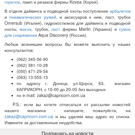
горелок
, ламп и резаков фирмы Kovea (Корея).
В отделе дайвинга и подводной охоты поступление
арбалетов
и
пневматических ружей
, и аксесуаров к ним, ласт, трубок
Omersub (Италия), гидрокостюмов для дайвинга и подводной
охоты,
масок
, трубок,
ласт
фирмы Marlin (Украина) и
сумок
для снаряжения
Aqua Discovery (Россия).
Любые возникшие вопросы Вы можете выяснить у наших
консультантов:
(062) 345-56-90
(062) 381-10-28
(050) 471-29-54
(063) 13-555-13
по адресу г. Донецк, ул.Щорса, 63, магазин
КАПРИКОРН, с 10-00 до 20-00 без выходных
по e-mail:
zakaz@capricorn.com.ua
P.S.: если вы хотите отписаться от рассылки новостей
нашего магазина - напишите, пожалуйста, на
zakaz@capricorn.com.ua
и мы удалим ваш адрес из списка.
Извините за доставленные неудобства.
Подпишись на новости