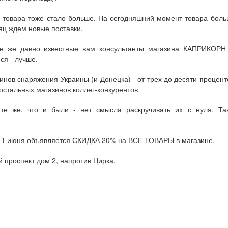
товара тоже стало больше. На сегодняшний момент товара больш
яц ждем новые поставки.
те же давно известные вам консультанты магазина КАПРИКОРН 
ся - лучше.
нов снаряжения Украины (и Донецка) - от трех до десяти процентов
стальных магазинов коллег-конкурентов
те же, что и были - нет смысла раскручивать их с нуля. Та
по 1 июня объявляется СКИДКА 20% на ВСЕ ТОВАРЫ в магазине.
й проспект дом 2, напротив Цирка.