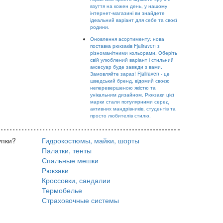
взуття на кожен день, у нашому
інтернет-магазині ви знайдете
ідеальний варіант для себе та своєї
родини.
Оновлення асортименту: нова
поставка рюкзаків Fjallraven з
різноманітними кольорами. Оберіть
свій улюблений варіант і стильний
аксесуар буде завжди з вами.
Замовляйте зараз! Fjallraven - це
шведський бренд, відомий своєю
неперевершеною якістю та
унікальним дизайном. Рюкзаки цієї
марки стали популярними серед
активних мандрівників, студентів та
просто любителів стилю.
упки?
Гидрокостюмы, майки, шорты
Палатки, тенты
Спальные мешки
Рюкзаки
Кроссовки, сандалии
Термобелье
Страховочные системы