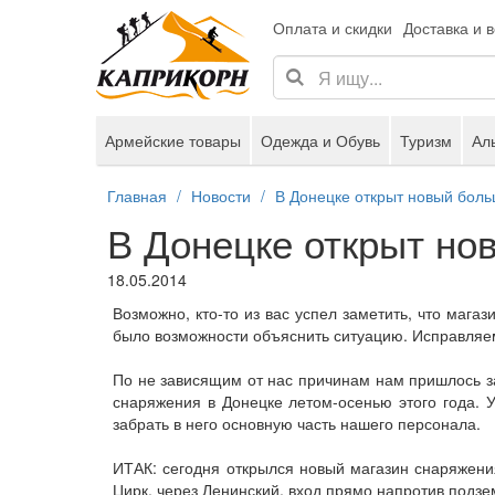
Оплата и скидки
Доставка и 
Армейские товары
Одежда и Обувь
Туризм
Ал
Главная
Новости
В Донецке открыт новый боль
В Донецке открыт но
18.05.2014
Возможно, кто-то из вас успел заметить, что маг
было возможности объяснить ситуацию. Исправляе
По не зависящим от нас причинам нам пришлось з
снаряжения в Донецке летом-осенью этого года. У
забрать в него основную часть нашего персонала.
ИТАК: сегодня открылся новый магазин снаряжени
Цирк, через Ленинский, вход прямо напротив подзе