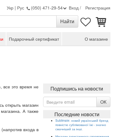
Укр
|
Рус
(050) 471-29-54
Вход
/
Регистрация
ки
Подарочный сертификат
О магазине
, все это время не
Подпишись на новости
OK
ь открыть магазин
 магазина. А также
Последние новости
Sublimate: новий український бренд
повністю сублімованої їжі - значно
(напротив входа в
смачніший за інші.
Магазин туристичного спорядження