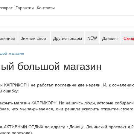
возврат
Гарантии
Контакты
ьпинизм
Зимний спорт
Другие товары
NEW
Дайвинг
Скид
шой магазин
вый большой магазин
азин КАПРИКОРН не работал последние две недели. И, к сожалению
м ошибку:
акрыть магазин КАПРИКОРН. Но нашлись люди, которые собиралис
знав, что мы закрываемся, они решили ускорить открытие своего
я АКТИВНЫЙ ОТДЫХ по адресу г.Донецк, Ленинский проспект д.2 
много перехода).