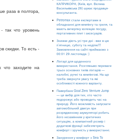
КАПРИКОРН, (Київ, вул. Велика
Васильківська 26) шукає продавця-
е раза в полтора,
консультанта.
Petromax стали експертами в
обладнанні для кемпінгу та гриля, та
- так что уровень
мають вичерпну колекцію посуду,
портативних плит і аксесуарів.
Знижки діють усі три дні - вже в цю
п`ятницю, суботу та неділю!!!
 скидки. То есть -
Замовлення на сайті приймаємо з
00:01 29 листопада :)
Ліхтарі для щоденного
використання. Розгляньмо переваги
к что заходите на
трьох основних типів ліхтарів —
налобні, ручні та кемпінгові. На що
треба звернути увагу та які
особливості кожного варіанту.
Павербанк Goal Zero Venture Jump
— це вибір для тих, хто часто
подорожує або проводить час на
природі. Його можливість запускати
автомобільний двигун при
розрядженому акумуляторі робить
його незамінним у критичних
ситуаціях, а компактний розмір і
додаткові функції забезпечують
комфорт і зручність у використанні.
Занурення у комфорт з Sea To