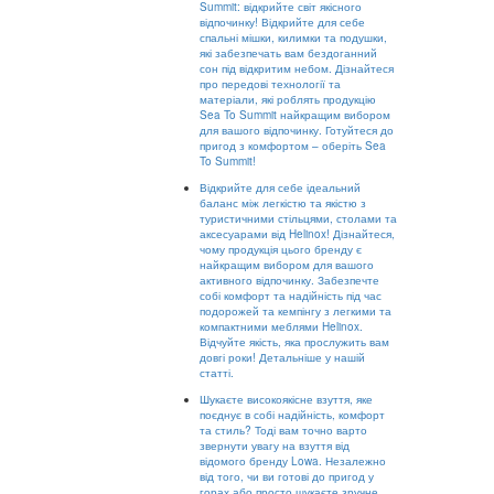
Summit: відкрийте світ якісного
відпочинку! Відкрийте для себе
спальні мішки, килимки та подушки,
які забезпечать вам бездоганний
сон під відкритим небом. Дізнайтеся
про передові технології та
матеріали, які роблять продукцію
Sea To Summit найкращим вибором
для вашого відпочинку. Готуйтеся до
пригод з комфортом – оберіть Sea
To Summit!
Відкрийте для себе ідеальний
баланс між легкістю та якістю з
туристичними стільцями, столами та
аксесуарами від Helinox! Дізнайтеся,
чому продукція цього бренду є
найкращим вибором для вашого
активного відпочинку. Забезпечте
собі комфорт та надійність під час
подорожей та кемпінгу з легкими та
компактними меблями Helinox.
Відчуйте якість, яка прослужить вам
довгі роки! Детальніше у нашій
статті.
Шукаєте високоякісне взуття, яке
поєднує в собі надійність, комфорт
та стиль? Тоді вам точно варто
звернути увагу на взуття від
відомого бренду Lowa. Незалежно
від того, чи ви готові до пригод у
горах або просто шукаєте зручне