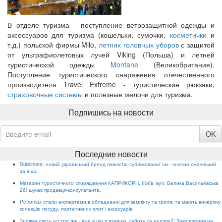
В отделе туризма - поступление ветрозащитной одежды и
аксессуаров для туризма (кошельки, сумочки,
косметички
и
т.д.) польской фирмы Milo,
летних головных уборов
с защитой
от ультрафиолетовых лучей Viking (Польша) и летней
туристической одежды
Montane
(Великобритания).
Поступление туристического снаряжения отечественного
производителя Travel Extreme - туристические рюкзаки,
страховочные системы
и полезные мелочи для туризма.
Подпишись на новости
OK
Последние новости
Sublimate: новий український бренд повністю сублімованої їжі - значно смачніший
за інші.
Магазин туристичного спорядження КАПРИКОРН, (Київ, вул. Велика Васильківська
26) шукає продавця-консультанта.
Petromax стали експертами в обладнанні для кемпінгу та гриля, та мають вичерпну
колекцію посуду, портативних плит і аксесуарів.
Знижки діють усі три дні - вже в цю п`ятницю, суботу та неділю!!! Замовлення на