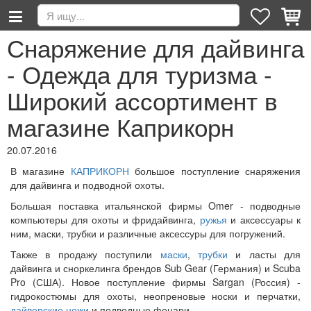
Снаряжение для дайвинга
- Одежда для туризма -
Широкий ассортимент в
магазине Каприкорн
20.07.2016
В магазине
КАПРИКОРН
большое поступление снаряжения
для дайвинга и подводной охоты.
Большая поставка итальянской фирмы Omer - подводные
компьютеры для охоты и фридайвинга,
ружья
и аксессуары к
ним, маски, трубки и различные аксессуры для погружений.
Также в продажу поступили
маски
,
трубки
и ласты для
дайвинга и сноркелинга брендов Sub Gear (Германия) и Scuba
Pro (США). Новое поступление фирмы Sargan (Россия) -
гидрокостюмы для охоты, неопреновые носки и перчатки,
дайверские ножи
и подводные фонари.