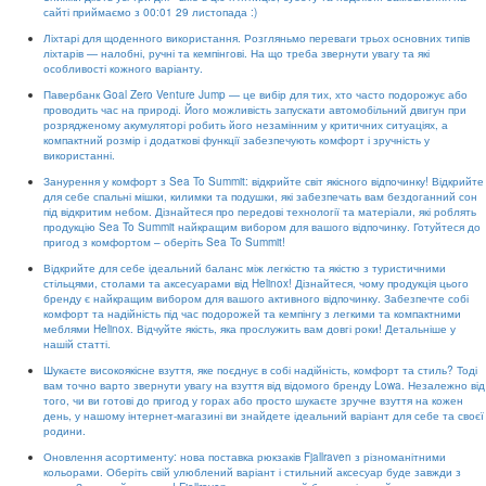
сайті приймаємо з 00:01 29 листопада :)
Ліхтарі для щоденного використання. Розгляньмо переваги трьох основних типів
ліхтарів — налобні, ручні та кемпінгові. На що треба звернути увагу та які
особливості кожного варіанту.
Павербанк Goal Zero Venture Jump — це вибір для тих, хто часто подорожує або
проводить час на природі. Його можливість запускати автомобільний двигун при
розрядженому акумуляторі робить його незамінним у критичних ситуаціях, а
компактний розмір і додаткові функції забезпечують комфорт і зручність у
використанні.
Занурення у комфорт з Sea To Summit: відкрийте світ якісного відпочинку! Відкрийте
для себе спальні мішки, килимки та подушки, які забезпечать вам бездоганний сон
під відкритим небом. Дізнайтеся про передові технології та матеріали, які роблять
продукцію Sea To Summit найкращим вибором для вашого відпочинку. Готуйтеся до
пригод з комфортом – оберіть Sea To Summit!
Відкрийте для себе ідеальний баланс між легкістю та якістю з туристичними
стільцями, столами та аксесуарами від Helinox! Дізнайтеся, чому продукція цього
бренду є найкращим вибором для вашого активного відпочинку. Забезпечте собі
комфорт та надійність під час подорожей та кемпінгу з легкими та компактними
меблями Helinox. Відчуйте якість, яка прослужить вам довгі роки! Детальніше у
нашій статті.
Шукаєте високоякісне взуття, яке поєднує в собі надійність, комфорт та стиль? Тоді
вам точно варто звернути увагу на взуття від відомого бренду Lowa. Незалежно від
того, чи ви готові до пригод у горах або просто шукаєте зручне взуття на кожен
день, у нашому інтернет-магазині ви знайдете ідеальний варіант для себе та своєї
родини.
Оновлення асортименту: нова поставка рюкзаків Fjallraven з різноманітними
кольорами. Оберіть свій улюблений варіант і стильний аксесуар буде завжди з