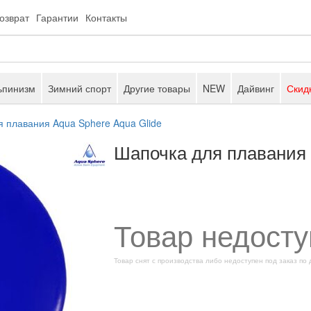
возврат
Гарантии
Контакты
ьпинизм
Зимний спорт
Другие товары
NEW
Дайвинг
Скид
 плавания Aqua Sphere Aqua Glide
Шапочка для плавания 
Товар недосту
Товар снят с производства либо недоступен под заказ по