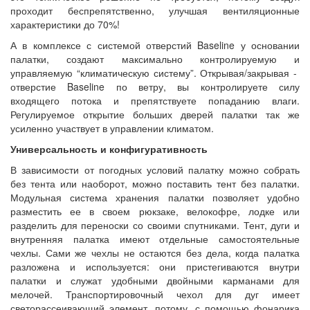
проходит беспрепятственно, улучшая вентиляционные
характеристики до 70%!
А в комплексе с системой отверстий Baseline у основании
палатки, создают максимально контролируемую и
управляемую “климатическую систему”. Открывая/закрывая -
отверстие Baseline по ветру, вы контролируете силу
входящего потока и препятствуете попаданию влаги.
Регулируемое открытие больших дверей палатки так же
усиленно участвует в управлении климатом.
Универсальность и конфигуративность
В зависимости от погодных условий палатку можно собрать
без тента или наоборот, можно поставить тент без палатки.
Модульная система хранения палатки позволяет удобно
разместить ее в своем рюкзаке, велокофре, лодке или
разделить для переноски со своими спутниками. Тент, дуги и
внутренняя палатка имеют отдельные самостоятельные
чехлы. Сами же чехлы не остаются без дела, когда палатка
разложена и используется: они пристегиваются внутри
палатки и служат удобными двойными карманами для
мелочей. Транспортировочный чехол для дуг имеет
светорассеивающий элемент, потому, с помощью фонарика