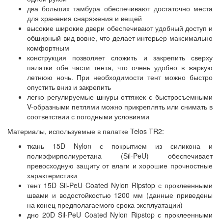
два больших тамбура обеспечивают достаточно места
для хранения снаряжения и вещей
высокие широкие двери обеспечивают удобный доступ и
обширный вид вовне, что делает интерьер максимально
комфортным
конструкция позволяет сложить и закрепить сверху
палатки обе части тента, что очень удобно в жаркую
летнюю ночь. При необходимости тент можно быстро
опустить вниз и закрепить
легко регулируемые шнуры оттяжек с быстросъемными
V-образными петлями можно прикреплять или снимать в
соответствии с погодными условиями
Материалы, используемые в палатке Telos TR2:
ткань 15D Nylon с покрытием из силикона и
полиэфирполиуретана (Sil-PeU) обеспечивает
превосходную защиту от влаги и хорошие прочностные
характеристики
тент 15D Sil-PeU Coated Nylon Ripstop с проклеенными
швами и водостойкостью 1200 мм (данные приведены
на конец предполагаемого срока эксплуатации)
дно 20D Sil-PeU Coated Nylon Ripstop с проклеенными