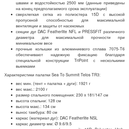
швами и водостойкостью 2500 мм (данные приведены
на конец предполагаемого срока эксплуатации)
сверхлегкая сетка из полиэстера 15D с высокой
пропускной способностью для максимальной
вентиляции и защиты от насекомых
секции дуг DAC Featherlite NFL и PRESSFIT различного
диаметра для максимальной прочности при
минимальном весе
прочные колышки из алюминиевого сплава 7075-T6
обеспечивают надежную фиксацию благодаря
специальной конструкции TriPoint с несколькими
выемками
Характеристики палатки Sea To Summit Telos TR3:
вес мин. (тент + палатка + дуги): 1921 г
вес макс.: 2100 г
размер спального помещения: 230 x 181/147 см
высота спальни: 128 см
высота макс.: 134 см
вынос тамбура: 80 см
каркас (материал дуг): DAC Featherlite NSL
каркас диаметр мм: Ø 9.6/9.5