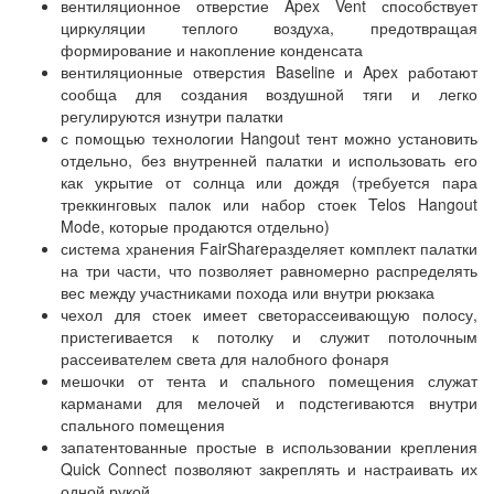
вентиляционное отверстие Apex Vent способствует
циркуляции теплого воздуха, предотвращая
формирование и накопление конденсата
вентиляционные отверстия Baseline и Apex работают
сообща для создания воздушной тяги и легко
регулируются изнутри палатки
с помощью технологии Hangout тент можно установить
отдельно, без внутренней палатки и использовать его
как укрытие от солнца или дождя (требуется пара
треккинговых палок или набор стоек Telos Hangout
Mode, которые продаются отдельно)
система хранения FairShareразделяет комплект палатки
на три части, что позволяет равномерно распределять
вес между участниками похода или внутри рюкзака
чехол для стоек имеет светорассеивающую полосу,
пристегивается к потолку и служит потолочным
рассеивателем света для налобного фонаря
мешочки от тента и спального помещения служат
карманами для мелочей и подстегиваются внутри
спального помещения
запатентованные простые в использовании крепления
Quick Connect позволяют закреплять и настраивать их
одной рукой