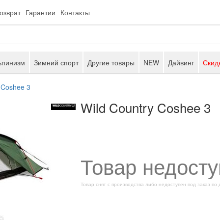
возврат
Гарантии
Контакты
ьпинизм
Зимний спорт
Другие товары
NEW
Дайвинг
Скид
 Coshee 3
Wild Country Coshee 3
Товар недосту
Товар снят с производства либо недоступен под заказ по