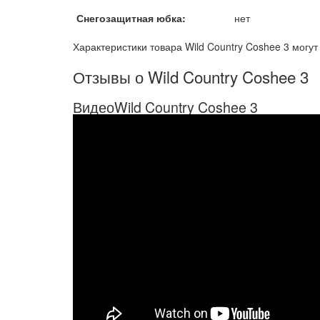
Снегозащитная юбка:
нет
Характеристики товара Wild Country Coshee 3 могу
Отзывы о Wild Country Coshee 3
ВидеоWild Country Coshee 3