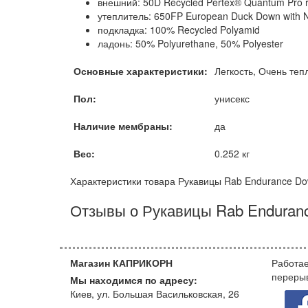
внешний: 50D Recycled Pertex® Quantum Pro ri
утеплитель: 650FP European Duck Down with Ni
подкладка: 100% Recycled Polyamid
ладонь: 50% Polyurethane, 50% Polyester
Основные характеристики:
Легкость, Очень те
Пол:
унисекс
Наличие мембраны:
да
Вес:
0.252 кг
Характеристики товара Рукавицы Rab Endurance Do
Отзывы о Рукавицы Rab Enduranc
Магазин КАПРИКОРН
Работае
переры
Мы находимся по адресу:
Киев, ул. Большая Васильковская, 26