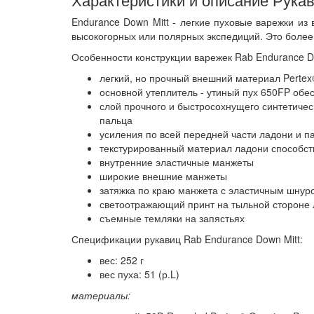
Endurance Down Mitt - легкие пуховые варежки из
высокогорных или полярных экспедиций. Это более л
Особенности конструкции варежек Rab Endurance Do
легкий, но прочный внешний материал Pertex
основной утеплитель - утиный пух 650FP об
слой прочного и быстросохнущего синтетическ
пальца
усиления по всей передней части ладони и п
текстурированный материал ладони способств
внутренние эластичные манжеты
широкие внешние манжеты
затяжка по краю манжета с эластичным шнур
светоотражающий принт на тыльной стороне
съемные темляки на запястьях
Спецификации рукавиц Rab Endurance Down Mitt:
вес: 252 г
вес пуха: 51 (р.L)
материалы: