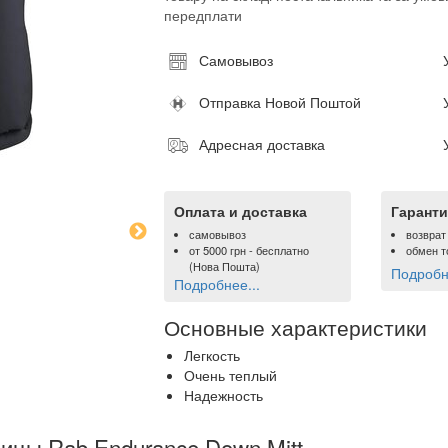
передплати
Самовывоз
Отправка Новой Поштой
Адресная доставка
Оплата и доставка
Гаранти
самовывоз
возврат
от
5000 грн
- бесплатно
обмен т
(Нова Пошта)
Подробне
Подробнее...
Основные характеристики
Легкость
Очень теплый
Надежность
вицы Rab Endurance Down Mitt