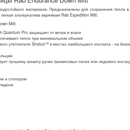
 водостойкого материала. Предназначены для сохранения тепла в
егкая альтернатива варежкам Rab Expedition Mitt.
wn Mitt:
® Quantum Pro защищает от ветра и влаги
еспечивают тепло при минимальном объеме
ого утеплителя Stratus™ в местах наибольшего контакта - на боко
альцам
ует лучшему захвату ручек трекинговых палок или ледового инстр
ом и стопором
 ладони