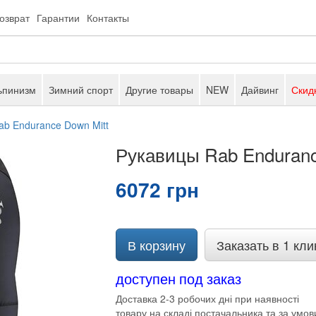
возврат
Гарантии
Контакты
ьпинизм
Зимний спорт
Другие товары
NEW
Дайвинг
Скид
ab Endurance Down Mitt
Рукавицы Rab Enduranc
6072 грн
В корзину
Заказать в 1 кли
доступен под заказ
Доставка 2-3 робочих дні при наявності
товару на складі постачальника та за умов