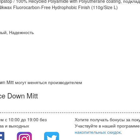
pstop / 100% Recycled Polyamide with Polyutherane coating, подкла
kwax Fluorocarbon-Free Hydrophobic Finish (110g/Size L)
плый, Надежность
wn Mitt могут меняться производителем
e Down Mitt
м с 10:00 до 19:00 без
Хотите получать бонусы за пок
ва и выходных
Участвуйте в нашей программе
накопительных скидок
.