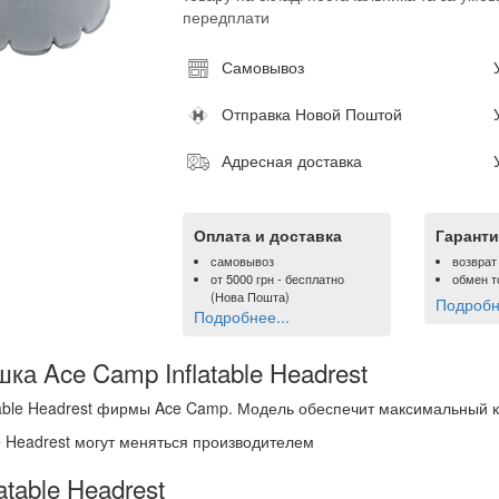
передплати
Самовывоз
Отправка Новой Поштой
Адресная доставка
Оплата и доставка
Гаранти
самовывоз
возврат
от
5000 грн
- бесплатно
обмен т
(Нова Пошта)
Подробне
Подробнее...
ка Ace Camp Inflatable Headrest
table Headrest фирмы Ace Camp. Модель обеспечит максимальный 
e Headrest могут меняться производителем
table Headrest