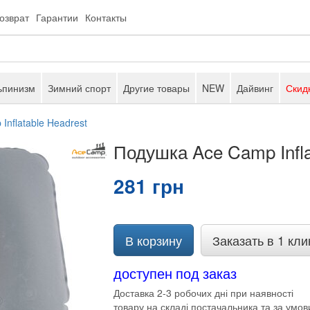
возврат
Гарантии
Контакты
ьпинизм
Зимний спорт
Другие товары
NEW
Дайвинг
Скид
nflatable Headrest
Подушка Ace Camp Infla
281 грн
В корзину
Заказать в 1 кли
доступен под заказ
Доставка 2-3 робочих дні при наявності
товару на складі постачальника та за умов