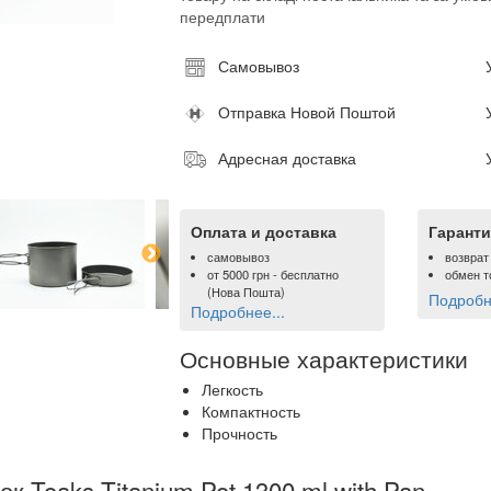
передплати
Самовывоз
Отправка Новой Поштой
Адресная доставка
Оплата и доставка
Гаранти
самовывоз
возврат
от
5000 грн
- бесплатно
обмен т
(Нова Пошта)
Подробне
Подробнее...
Основные характеристики
Легкость
Компактность
Прочность
к Toaks Titanium Pot 1300 ml with Pan