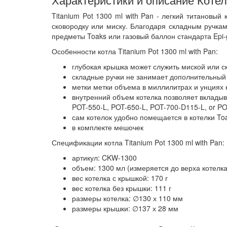
Titanium Pot 1300 ml with Pan - легкий титановый
сковородку или миску. Благодаря складным ручкам
предметы Toaks или газовый баллон стандарта Epi-g
Особенности котла Titanium Pot 1300 ml with Pan:
глубокая крышка может служить миской или с
складные ручки не занимает дополнительный
метки метки объема в миллилитрах и унциях 
внутренний объем котелка позволяет вкладыв
POT-550-L, POT-650-L, POT-700-D115-L, or P
сам котелок удобно помещается в котелки T
в комплекте мешочек
Спецификации котла Titanium Pot 1300 ml with Pan:
артикул: CKW-1300
объем: 1300 мл (измеряется до верха котелка
вес котелка с крышкой: 170 г
вес котелка без крышки: 111 г
размеры котелка: ∅130 х 110 мм
размеры крышки: ∅137 х 28 мм