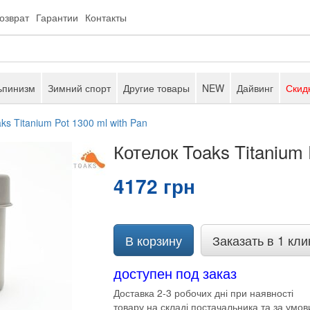
возврат
Гарантии
Контакты
ьпинизм
Зимний спорт
Другие товары
NEW
Дайвинг
Скид
ks Titanium Pot 1300 ml with Pan
Котелок Toaks Titanium 
4172 грн
В корзину
Заказать в 1 кли
доступен под заказ
Доставка 2-3 робочих дні при наявності
товару на складі постачальника та за умов