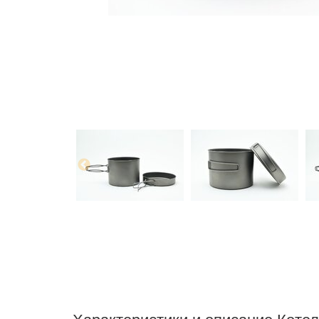
Характеристики и описание Котело