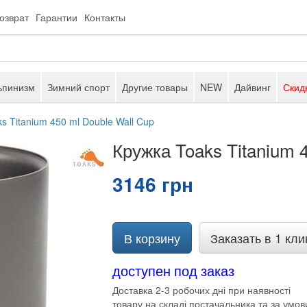
возврат
Гарантии
Контакты
ьпинизм
Зимний спорт
Другие товары
NEW
Дайвинг
Скид
s Titanium 450 ml Double Wall Cup
Кружка Toaks Titanium 
3146 грн
В корзину
Заказать в 1 кли
доступен под заказ
Доставка 2-3 робочих дні при наявності
товару на складі постачальника та за умов