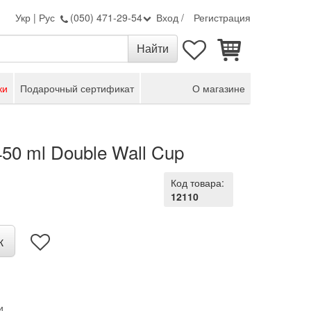
Укр
|
Рус
(050) 471-29-54
Вход
/
Регистрация
ки
Подарочный сертификат
О магазине
450 ml Double Wall Cup
Код товара:
12110
к
и