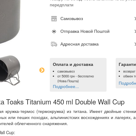
передплати
Самовывоз
Отправка Новой Поштой
Адресная доставка
Оплата и доставка
Гаранти
самовывоз
возврат
от
5000 грн
- бесплатно
обмен т
(Нова Пошта)
Подробне
Подробнее...
 Toaks Titanium 450 ml Double Wall Cup
ная кружка-термос (термокружка) из титана. Имеет двойные стенк
ных или пеших походах, альпинистских восхождениях и лагерях, а 
бителей облегченного снаряжения.
all Cup: