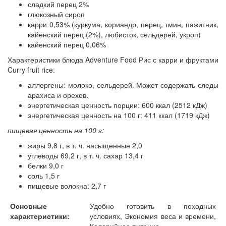
сладкий перец 2%
глюкозный сироп
карри 0,53% (куркума, кориандр, перец, тмин, пажитник,
кайенский перец (2%), любисток, сельдерей, укроп)
кайенский перец 0,06%
Характеристики блюда Adventure Food Рис с карри и фруктами
Curry fruit riсe:
аллергены: молоко, сельдерей. Может содержать следы
арахиса и орехов.
энергетическая ценность порции: 600 ккал (2512 кДж)
энергетическая ценность на 100 г: 411 ккал (1719 кДж)
пищевая ценность на 100 г:
жиры 9,8 г, в т. ч. насыщенные 2,0
углеводы 69,2 г, в т. ч. сахар 13,4 г
белки 9,0 г
соль 1,5 г
пищевые волокна: 2,7 г
Основные
Удобно готовить в походных
характеристики:
условиях, Экономия веса и времени,
Калорийное питание