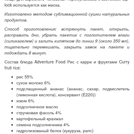
lock используется как миска.
Изготовлено методом сублимационной сушки натуральных
продуктов.
Способ приготовления: встряхнуть пакет, открыть,
расправить дно, убрать пакетик с поглотителем влаги
(силикагелем) и залить кипятком до линии 9 (около 350 мл),
тщательно перемешать, закрыть замок на пакете и
подождать 8 минут.
Состав блюда Adventure Food Рис с карри и фруктами Curry
fruit riсe:
рис 55%
сухое молоко 6%
подслащенный ананас (ананас, сахар, подкислитель
(лимонная кислота), консервант (E220))
изюм 6%
подсолнечное масло
стручковая фасоль 4%
картофельный крахмал
семена подсолнечника 4%
гидролизованый белок (кукуруза, рапс)