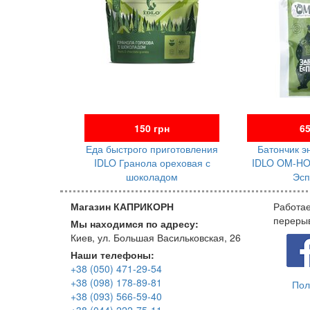
150 грн
65
Еда быстрого приготовления
Батончик э
IDLO Гранола ореховая с
IDLO OM-HO
шоколадом
Эсп
Магазин КАПРИКОРН
Работае
переры
Мы находимся по адресу:
Киев, ул. Большая Васильковская, 26
Наши телефоны:
+38 (050) 471-29-54
+38 (098) 178-89-81
Пол
+38 (093) 566-59-40
+38 (044) 222-75-11