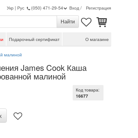
Укр
|
Рус
(050) 471-29-54
Вход
/
Регистрация
ки
Подарочный сертификат
О магазине
ой малиной
ления James Cook Каша
рованной малиной
Код товара:
16677
к