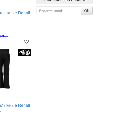
OK
олыжные Rehall
заказ
олыжные Rehall
k