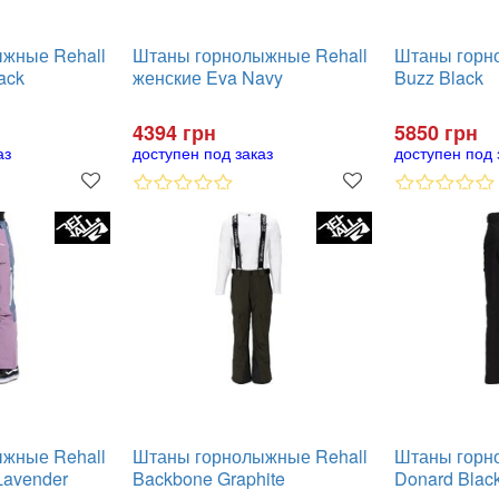
жные Rehall
Штаны горнолыжные Rehall
Штаны горн
ack
женские Eva Navy
Buzz Black
4394 грн
5850 грн
аз
доступен под заказ
доступен под 
жные Rehall
Штаны горнолыжные Rehall
Штаны горн
Lavender
Backbone Graphite
Donard Blac