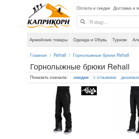
Оплата и скидки
Доставка и 
Армейские товары
Одежда и Обувь
Туризм
Ал
Главная
Rehall
Горнолыжные брюки Rehall
Горнолыжные брюки Rehall
Показать сначала:
скидки
с отзывами
дешевы