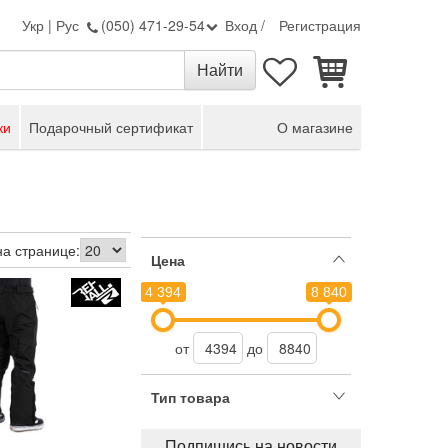
Укр
|
Рус
(050) 471-29-54
Вход
/
Регистрация
ки
Подарочный сертификат
О магазине
на странице:
Цена
4 394
8 840
от
до
Тип товара
Подпишись на новости