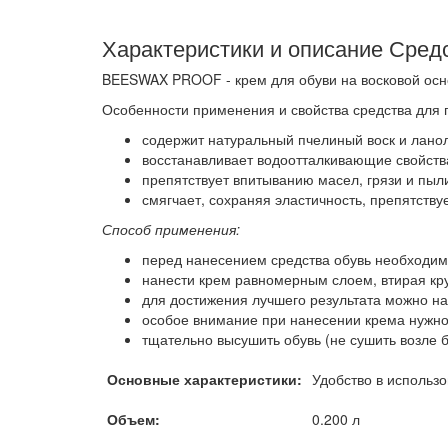
Характеристики и описание Сре
BEESWAX PROOF - крем для обуви на восковой осно
Особенности применения и свойства средства для
содержит натуральный пчелиный воск и лано
восстанавливает водоотталкивающие свойств
препятствует впитыванию масел, грязи и пыл
смягчает, сохраняя эластичность, препятств
Способ применения:
перед нанесением средства обувь необходимо
нанести крем равномерным слоем, втирая кр
для достижения лучшего результата можно н
особое внимание при нанесении крема нужно
тщательно высушить обувь (не сушить возле б
Основные характеристики:
Удобство в использ
Объем:
0.200 л