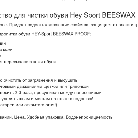
дство для чистки обуви Hey Sport BEESWA
ве. Придает водоотталкивающие свойства, защищает от влаги и гр
 пропитки обуви HEY-Sport BEESWAX PROOF:
лин
а кожи
и
ует пересыханию кожи обуви
 очистить от загрязнения и высушить
уговыми движениями щеткой или тряпочкой
аносить 2-3 раза, просушивая между нанесениями
 уделять швам и местам на стыке с подошвой
атареи или открытого огня!)
овании, Цена, Удобная упаковка, Водонепроницаемость