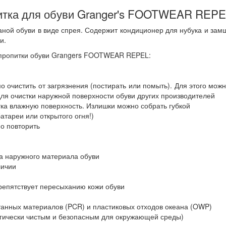
питка для обуви Granger's FOOTWEAR REP
й обуви в виде спрея. Содержит кондиционер для нубука и замши.
и.
 пропитки обуви Grangers FOOTWEAR REPEL:
 очистить от загрязнения (постирать или помыть). Для этого можн
 очистки наружной поверхности обуви других производителей
ка влажную поверхность. Излишки можно собрать губкой
атареи или открытого огня!)
о повторить
а наружного материала обуви
личии
препятствует пересыханию кожи обуви
танных материалов (PCR) и пластиковых отходов океана (OWP)
огически чистым и безопасным для окружающей среды)