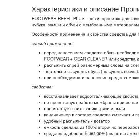
Характеристики и описание Про
FOOTWEAR REPEL PLUS - новая пропитка для кожано
нубука, замши и обуви с мембранными материалам
Особенности применения и свойства средства для
способ применения:
перед нанесением средства обувь необходимо
FOOTWEAR + GEAR CLEANER или средства для
распылить спрей равномерным слоем на слег
тщательно высушить обувь (не сушить возле б
при необходимости нанесение средства можн
свойства:
восстанавливает водоотталкивающие свойств
не препятствует работе мембраны при ее на
препятствует впитыванию грязи и пыли
кондиционер в составе средства смягчает и 
удобный распылитель - дозатор
емкость сделана из 100% вторично перерабо
средство одобрено Bluesign® (является экол