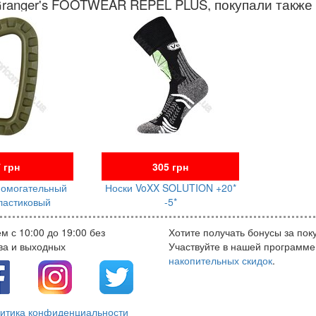
Granger's FOOTWEAR REPEL PLUS, покупали также
 грн
305 грн
помогательный
Носки VoXX SOLUTION +20*
ластиковый
-5*
м с 10:00 до 19:00 без
Хотите получать бонусы за пок
ва и выходных
Участвуйте в нашей программе
накопительных скидок
.
итика конфиденциальности