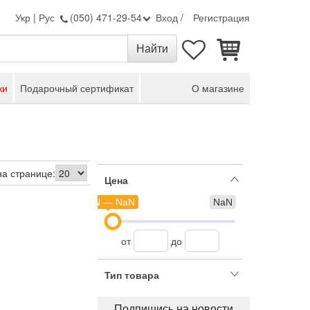
Укр
|
Рус
(050) 471-29-54
Вход
/
Регистрация
ки
Подарочный сертификат
О магазине
на странице:
Цена
NaN — NaN
NaN
от
до
Тип товара
Подпишись на новости