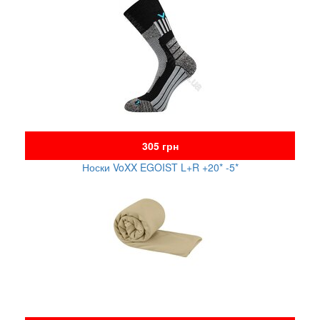
305 грн
Носки VoXX EGOIST L+R +20* -5*