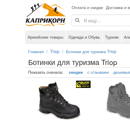
Оплата и скидки
Доставка и 
Армейские товары
Одежда и Обувь
Туризм
Ал
Главная
Triop
Ботинки для туризма Triop
Ботинки для туризма Triop
Показать сначала:
скидки
с отзывами
дешевы