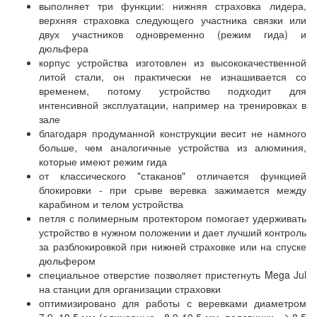
выполняет три функции: нижняя страховка лидера,
верхняя страховка следующего участника связки или
двух участников одновременно (режим гида) и
дюльфера
корпус устройства изготовлен из высококачественной
литой стали, он практически не изнашивается со
временем, потому устройство подходит для
интенсивной эксплуатации, например на тренировках в
зале
благодаря продуманной конструкции весит не намного
больше, чем аналогичные устройства из алюминия,
которые имеют режим гида
от классического "стаканов" отличается функцией
блокировки - при срыве веревка зажимается между
карабином и телом устройства
петля с полимерным протектором помогает удерживать
устройство в нужном положении и дает лучший контроль
за разблокировкой при нижней страховке или на спуске
дюльфером
специальное отверстие позволяет пристегнуть Mega Jul
на станции для организации страховки
оптимизировано для работы с веревками диаметром
7.9–10.5 мм (одинарные - 8,9-10,5 мм, половинки - ≥ 8,5