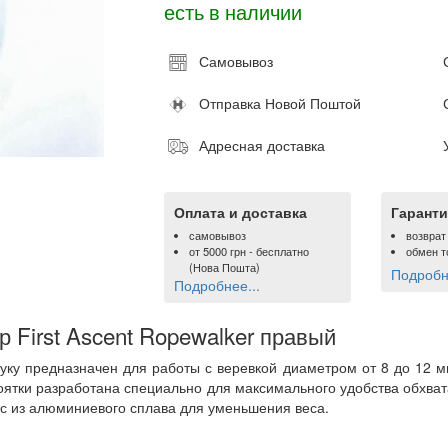
есть в наличии
Самовывоз
Отправка Новой Поштой
Адресная доставка
Оплата и доставка
Гаранти
самовывоз
возврат
от
5000 грн
- бесплатно
обмен т
(Нова Пошта)
Подробне
Подробнее...
 First Ascent Ropewalker правый
у предназначен для работы с веревкой диаметром от 8 до 12 м
оятки разработана специально для максимального удобства обхва
ус из алюминиевого сплава для уменьшения веса.