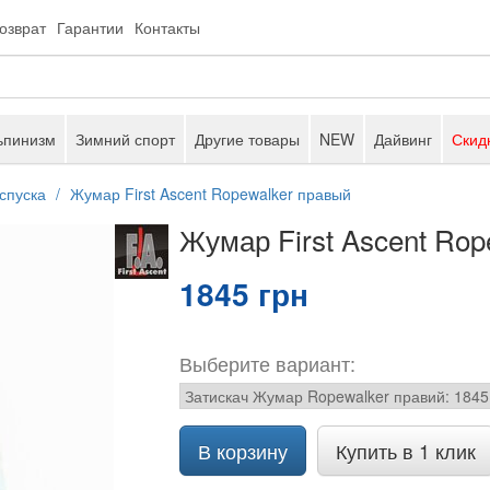
возврат
Гарантии
Контакты
ьпинизм
Зимний спорт
Другие товары
NEW
Дайвинг
Скид
спуска
Жумар First Ascent Ropewalker правый
Жумар First Ascent Ro
1845 грн
Выберите вариант:
В корзину
Купить в 1 клик