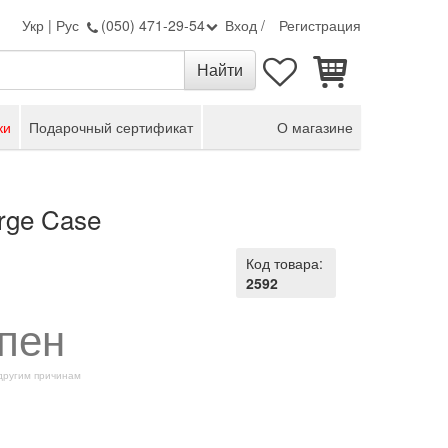
Укр
|
Рус
(050) 471-29-54
Вход
/
Регистрация
ки
Подарочный сертификат
О магазине
rge Case
Код товара:
2592
пен
 другим причинам