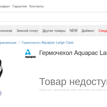
возврат
Гарантии
Контакты
ьпинизм
Зимний спорт
Другие товары
NEW
Дайвинг
Скид
ермомешки
Гермочехол Aquapac Large Case
Гермочехол Aquapac La
Товар недосту
Товар снят с производства либо недоступен под заказ по