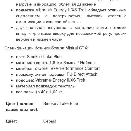
нагрузки и вибрацию, облегчая движение
подмётка Vibram® Energy II/XS Trek обладает отличным
сцеплением с поверхностью, высокой степенью
амортизации и износостойкостью
двухзональная шнуровка с металлическими петлями
внизу и крючками вверху для независимой регулировки
верхней и нижней части
Спецификации ботинок Scarpa Mistral GTX:
цвет: Smoke / Lake Blue
материал верха: 1,8 мм Замша / Нейлон
мембрана: Gore-Tex® Performance Comfort
промежуточная подошва: PU-Direct Attach
подошва: Vibram® Energy II/XS Trek
материал подкладки: текстиль
вес пары (р.40): 1,02 кг
Цвет (полное
Smoke / Lake Blue
наименование):
Цвет:
Серый