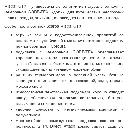
Mistral GTX - универсальные ботинки из натуральной кожи с
мембраной GORE-TEX. Удобны для путешествий, несложных
пеших походов, хайкинга, и повседневного ношения в городе.
Особенности ботинок Scarpa Mistral GTX:
верх из замши с водоотталкивающей пропиткой со
вставками из устойчивой к механическим повреждениям
нейлоновой ткани Cordura
подкладка с мембраной GORE-TEX обеспечивает
хорошие показатели влагозащищенности и отлично
"дышит", выводя избыток влаги и тепла, сохраняя ноги
сухими даже при длительном ношении обуви
рант из термополимера в передней части ботинка
защищает от механических повреждений, воды, грязи и
мокрого снега
износостойкая текстильная подкладка хорошо отводит
влагу, обеспечивая хорошую вентиляцию, быстрое
высыхание и сохранение тепла
удобная шнуровка с металлическими крючками и
полукольцами
многослойная промежуточная подошва вспененного
полиуретана PU-Direct Attach компенсирует ударные