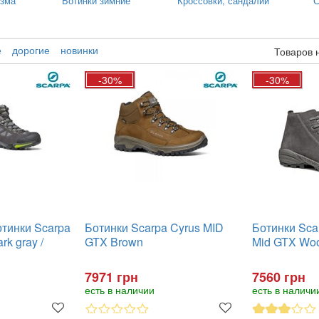
изма
Ботинки зимние
Кроссовки, сандалии
С
е
дорогие
новинки
Товаров 
-30%
-30%
тинки Scarpa
Ботинки Scarpa Cyrus MID
Ботинки Scar
k gray /
GTX Brown
Mid GTX Woo
7971 грн
7560 грн
есть в наличии
есть в наличи