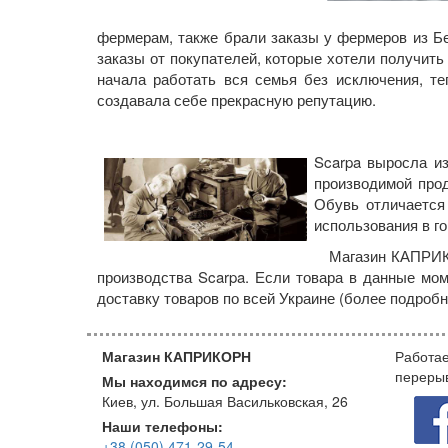
фермерам, также брали заказы у фермеров из Бе
заказы от покупателей, которые хотели получить
начала работать вся семья без исключения, те
создавала себе прекрасную репутацию.
Scarpa выросла и
производимой прод
Обувь отличается
использования в г
Магазин КАПРИКОР
производства Scarpa. Если товара в данные мо
доставку товаров по всей Украине (более подро
Магазин КАПРИКОРН
Работае
переры
Мы находимся по адресу:
Киев, ул. Большая Васильковская, 26
Наши телефоны:
+38 (050) 471-29-54