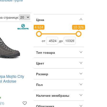
кальные туфли
на странице:
Цена
4 524
10 326
от
до
Тип товара
Цвет
Размер
pa Mojito City
l Ardoise
Пол
Наличие мембраны
и
(1)
Обрезинка