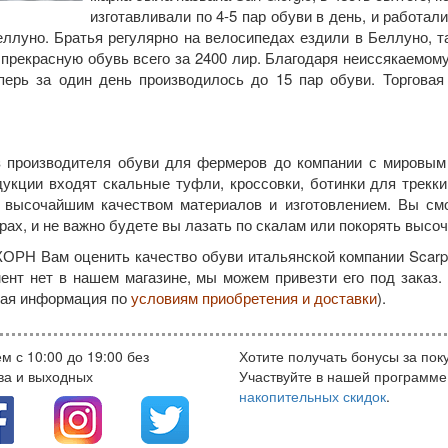
изготавливали по 4-5 пар обуви в день, и работал
ллуно. Братья регулярно на велосипедах ездили в Беллуно, 
 прекрасную обувь всего за 2400 лир. Благодаря неиссякаемом
перь за один день производилось до 15 пар обуви. Торговая 
з производителя обуви для фермеров до компании с мировым 
укции входят скальные туфли, кроссовки, ботинки для трекки
 высочайшим качеством материалов и изготовлением. Вы см
орах, и не важно будете вы лазать по скалам или покорять выс
Н Вам оценить качество обуви итальянской компании Scarpa
мент нет в нашем магазине, мы можем привезти его под зак
бная информация по
условиям приобретения и доставки
).
м с 10:00 до 19:00 без
Хотите получать бонусы за пок
ва и выходных
Участвуйте в нашей программе
накопительных скидок
.