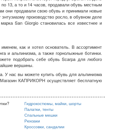
и по 13, а то и 14 часов, продавали обувь местным
там они продавали свою обувь и принимали новые
у энтузиазму производство росло, в обувном деле
марка San Giorgio становилась все известнее и
именем, как и хотел основатель. В ассортимент
нга и альпинизма, а также горнолыжные ботинки.
ожете подобрать себе обувь Scarpa для любого
очайшие вершины.
. У нас вы можете купить обувь для альпинизма
аз. Магазин КАПРИКОРН осуществляет бесплатную
упки?
Гидрокостюмы, майки, шорты
Палатки, тенты
Спальные мешки
Рюкзаки
Кроссовки, сандалии