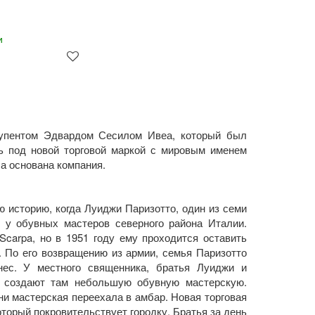
и
Рупентом Эдвардом Сесилом Ивеа, который был
ь под новой торговой маркой с мировым именем
ла основана компания.
 историю, когда Луиджи Паризотто, один из семи
м у обувных мастеров северного района Италии.
Scarpa, но в 1951 году ему проходится оставить
. По его возвращению из армии, семья Паризотто
нес. У местного священника, братья Луиджи и
и создают там небольшую обувную мастерскую.
ни мастерская переехала в амбар. Новая торговая
который покровительствует городку. Братья за день