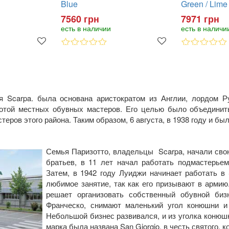
Blue
Green / Lime
7560 грн
7971 грн
есть в наличии
есть в наличи
я Scarpa. была основана аристократом из Англии, лордом 
отой местных обувных мастеров. Его целью было объединит
еров этого района. Таким образом, 6 августа, в 1938 году и бы
Семья Паризотто, владельцы Scarpa, начали свою
братьев, в 11 лет начал работать подмастерье
Затем, в 1942 году Луиджи начинает работать в 
любимое занятие, так как его призывают в армию
решает организовать собственный обувной биз
Франческо, снимают маленький угол конюшни 
Небольшой бизнес развивался, и из уголка конюш
марка была названа San Giorgio, в честь святого, 