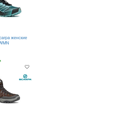
carpa женские
n WMN
и