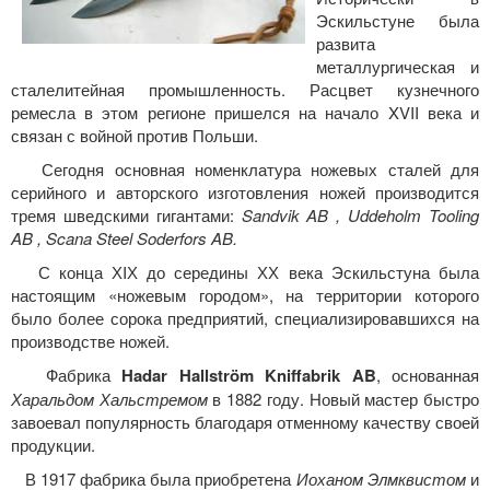
Эскильстуне была
развита
металлургическая и
сталелитейная промышленность. Расцвет кузнечного
ремесла в этом регионе пришелся на начало XVII века и
связан с войной против Польши.
Сегодня основная номенклатура ножевых сталей для
серийного и авторского изготовления ножей производится
тремя шведскими гигантами:
Sandvik AB , Uddeholm Tooling
AB , Scana Steel Soderfors AB.
С конца ХIХ до середины ХХ века Эскильстуна была
настоящим «ножевым городом», на территории которого
было более сорока предприятий, специализировавшихся на
производстве ножей.
Фабрика
Hadar Hallström Kniffabrik AB
, основанная
Харальдом Хальстремом
в 1882 году. Новый мастер быстро
завоевал популярность благодаря отменному качеству своей
продукции.
В 1917 фабрика была приобретена
Иоханом Элмквистом
и