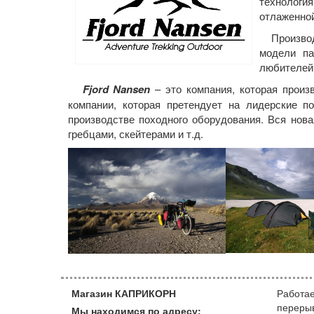
технологи
отлаженной
Производс
модели па
любителей 
Fjord Nansen
– это компания, которая произ
компании, которая претендует на лидерские п
производстве походного оборудования. Вся нов
гребцами, скейтерами и т.д.
Магазин КАПРИКОРН
Работае
переры
Мы находимся по адресу: