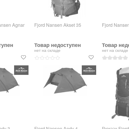
ansen Agnar
Fjord Nansen Akset 35
Fjord Nanse
тупен
Товар недоступен
Товар нед
нет на складе
нет на складе
ndy 3
Fjord Nansen Andy 4
Рюкзак Fjord