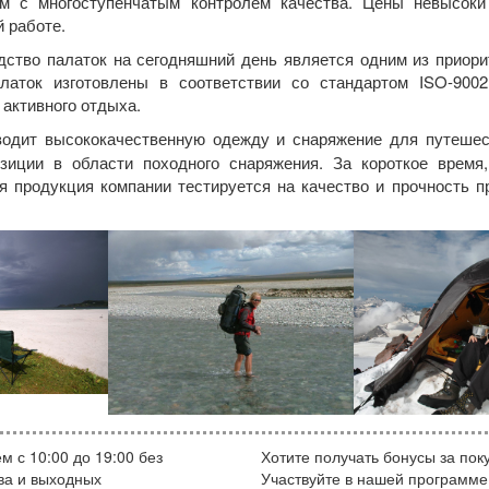
ям с многоступенчатым контролем качества. Цены невысоки
 работе.
тво палаток на сегодняшний день является одним из приори
латок изготовлены в соответствии со стандартом ISO-90
активного отдыха.
водит высококачественную одежду и снаряжение для путеше
озиции в области походного снаряжения. За короткое врем
ая продукция компании тестируется на качество и прочность 
м с 10:00 до 19:00 без
Хотите получать бонусы за пок
ва и выходных
Участвуйте в нашей программе