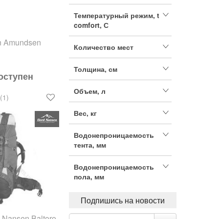
Температурный режим, t
comfort, С
n Amundsen
Количество мест
Толщина, см
оступен
Объем, л
(1)
Вес, кг
Водонепроницаемость
тента, мм
Водонепроницаемость
пола, мм
Подпишись на новости
 Nansen Baltoro