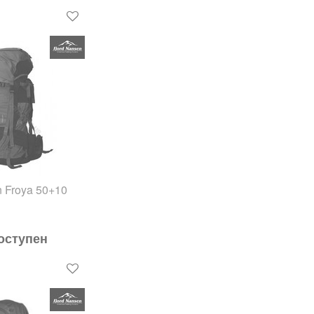
n Froya 50+10
оступен