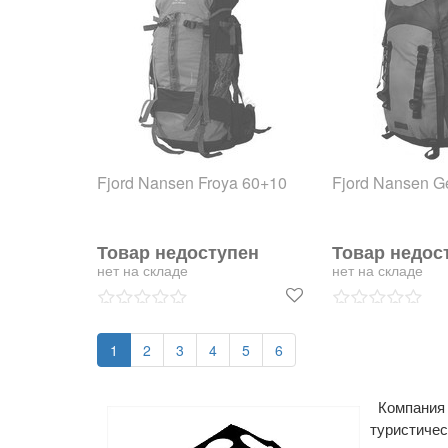
Fjord Nansen Froya 60+10
Fjord Nansen G
Товар недоступен
Товар недос
нет на складе
нет на складе
1
2
3
4
5
6
Компани
туристиче