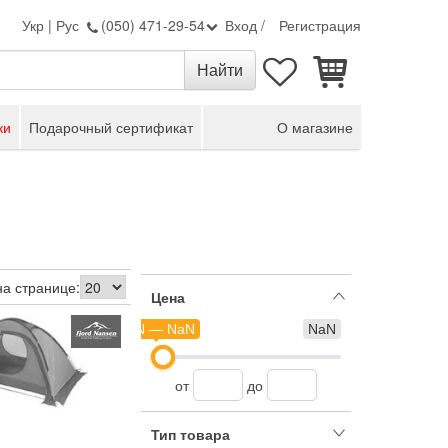
Укр
|
Рус
(050) 471-29-54
Вход
/
Регистрация
ки
Подарочный сертификат
О магазине
на странице:
Цена
NaN — NaN
NaN
от
до
Тип товара