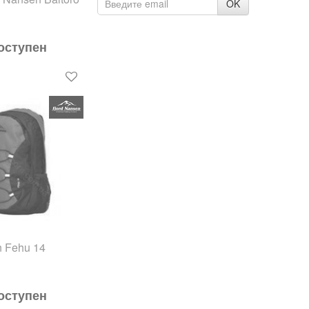
OK
оступен
n Fehu 14
оступен