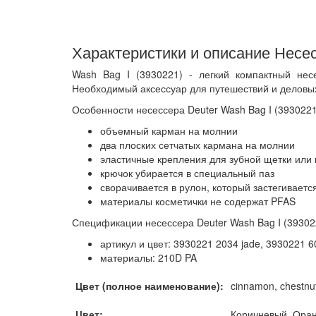
Характеристики и описание Несес
Wash Bag I (3930221) - легкий компактный нес
Необходимый аксессуар для путешествий и деловых
Особенности несессера Deuter Wash Bag I (3930221
объемный карман на молнии
два плоских сетчатых кармана на молнии
эластичные крепления для зубной щетки или
крючок убирается в специальный паз
сворачивается в рулон, который застегивает
материалы косметички не содержат PFAS
Спецификации несессера Deuter Wash Bag I (39302
артикул и цвет: 3930221 2034 jade, 3930221 
материалы: 210D PA
Цвет (полное наименование):
cinnamon, chestnut
Цвет:
Коричневый, Ора