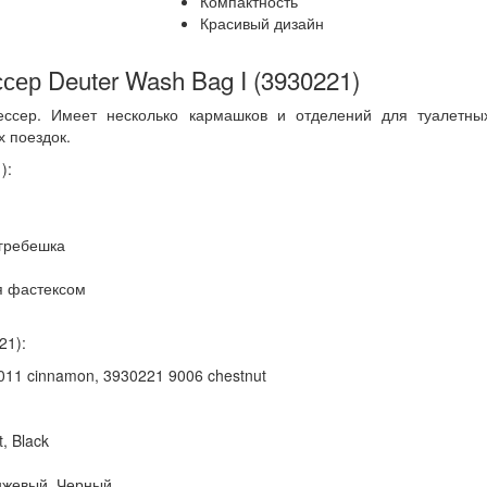
Компактность
Красивый дизайн
сер Deuter Wash Bag I (3930221)
ессер. Имеет несколько кармашков и отделений для туалетн
 поездок.
):
 гребешка
ся фастексом
21):
6011 cinnamon, 3930221 9006 chestnut
, Black
нжевый, Черный