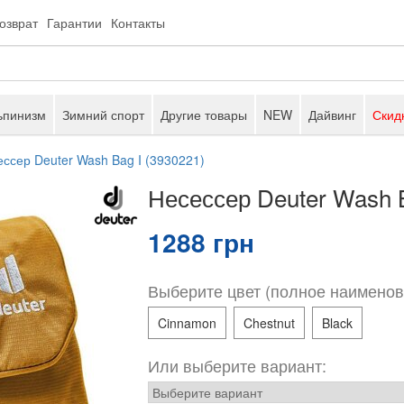
возврат
Гарантии
Контакты
ьпинизм
Зимний спорт
Другие товары
NEW
Дайвинг
Скид
ссер Deuter Wash Bag I (3930221)
Несессер Deuter Wash B
1288 грн
Выберите цвет (полное наименов
Cinnamon
Chestnut
Black
Или выберите вариант: