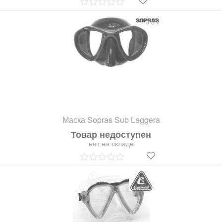
Маска Sopras Sub Leggera
Товар недоступен
нет на складе