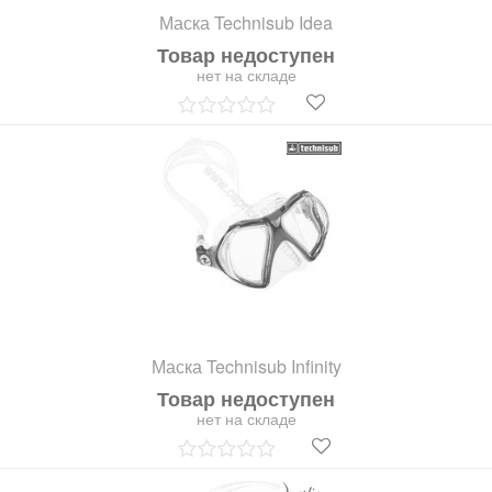
Маска Technisub Idea
Товар недоступен
нет на складе
Маска Technisub Infinity
Товар недоступен
нет на складе