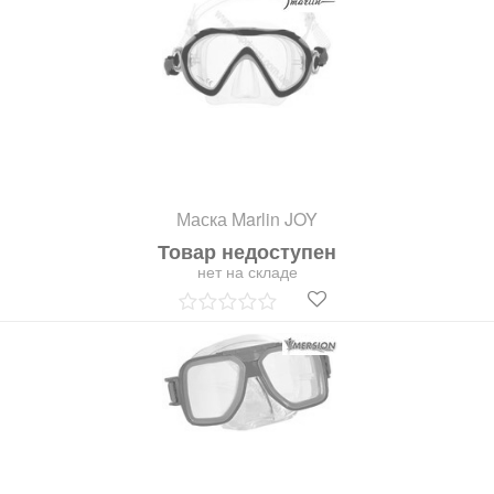
Маска Marlin JOY
Товар недоступен
нет на складе