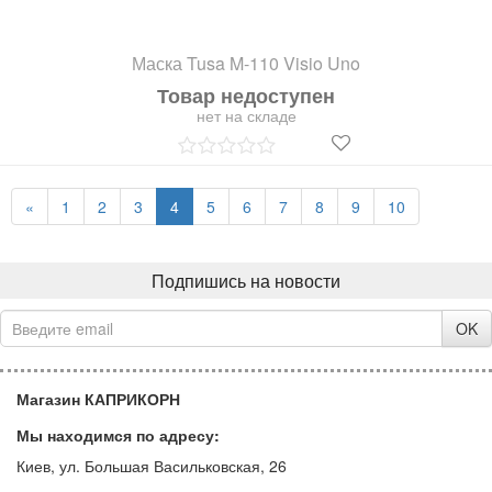
Маска Tusa M-110 Visio Uno
Товар недоступен
нет на складе
«
1
2
3
4
5
6
7
8
9
10
Подпишись на новости
OK
Магазин КАПРИКОРН
Мы находимся по адресу:
Киев, ул. Большая Васильковская, 26