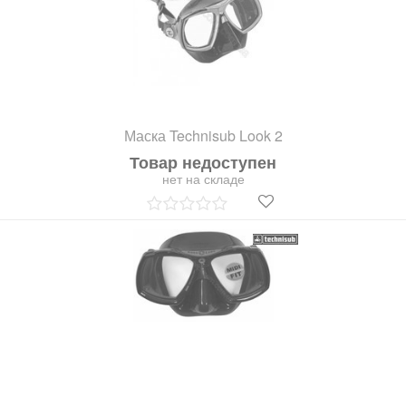
Маска Technisub Look 2
Товар недоступен
нет на складе