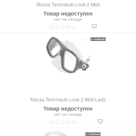
Маска Technisub Look 2 Midi
Товар недоступен
нет на складе
Маска Technisub Look 2 Midi Lady
Товар недоступен
нет на складе