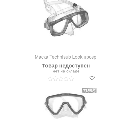
Маска Technisub Look прозр.
Товар недоступен
нет на складе