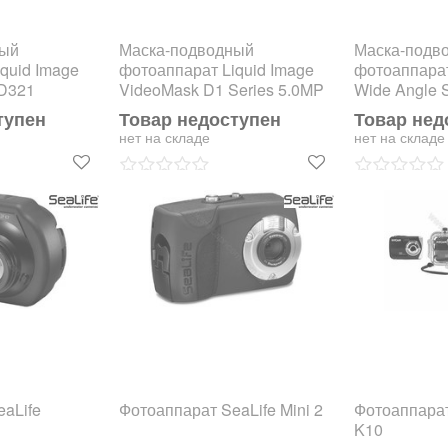
ный
Маска-подводный
Маска-подв
quid Image
фотоаппарат Liquid Image
фотоаппарат
HD321
VideoMask D1 Series 5.0MP
Wide Angle 
HD322
тупен
Товар недоступен
Товар нед
нет на складе
нет на складе
aLife
Фотоаппарат SeaLife Mini 2
Фотоаппарат 
K10