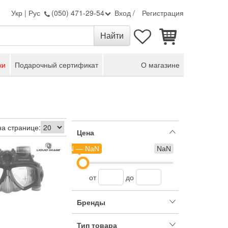
Укр
|
Рус
(050) 471-29-54
Вход
/
Регистрация
ки
Подарочный сертификат
О магазине
на странице:
Цена
NaN — NaN
NaN
от
до
Бренды
Тип товара