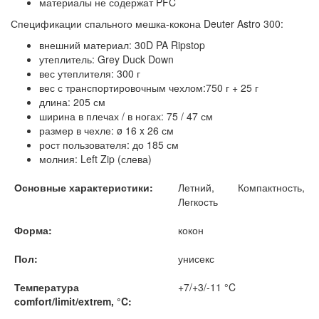
материалы не содержат PFC
Спецификации спального мешка-кокона Deuter Astro 300:
внешний материал: 30D PA Ripstop
утеплитель: Grey Duck Down
вес утеплителя: 300 г
вес с транспортировочным чехлом:750 г + 25 г
длина: 205 см
ширина в плечах / в ногах: 75 / 47 см
размер в чехле: ø 16 x 26 см
рост пользователя: до 185 см
молния: Left Zip (слева)
Основные характеристики:
Летний, Компактность,
Легкость
Форма:
кокон
Пол:
унисекс
Температура
+7/+3/-11 °C
comfort/limit/extrem, °C: