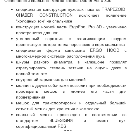
Особенности спального мешка-кокона Deuter Astro 300:
специальная конструкция пуховых пакетов TRAPEZOID-
CHABER CONSTRUCTION исключает появление
"холодных зон" на спальнике
конструкция ножной части ErgoFoot Pro 3D - увеличено
пространство для ног
утепленный воротник с затягивающим шнуром
препятствует потере тепла через шею и верх спальника
специальная форма капюшона ERGO HOOD с
многокамерной системой расположения пуха
шнуры разного диаметра в капюшоне позволят
отрегулировать степень затяжки на ощупь даже в
полной темноте
внутренний карманчик для мелочей
молния с двумя собачками позволит при необходимости
приоткрыть мешок в нижней его части для
проветривания
мешок для транспортировки и отдельный большой
сетчатый мешок для хранения в комплекте
спальный мешок произведен в соответствии со
стандартом BLUESIGN® и имеет пух,
сертифицированный RDS