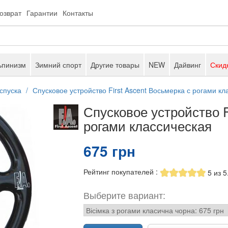
возврат
Гарантии
Контакты
ьпинизм
Зимний спорт
Другие товары
NEW
Дайвинг
Скид
спуска
Спусковое устройство First Ascent Восьмерка с рогами кл
Спусковое устройство F
рогами классическая
675 грн
Рейтинг покупателей
:
5
из
5
Выберите вариант: