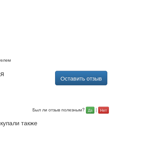
телем
ая
Оставить отзыв
Был ли отзыв полезным?
|
Да
Нет
окупали также