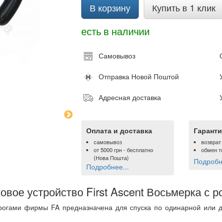
В корзину
Купить в 1 клик
есть в наличии
Самовывоз
Отправка Новой Поштой
Адресная доставка
Оплата и доставка
Гаранти
самовывоз
возврат
от
5000 грн
- бесплатно
обмен т
(Нова Пошта)
Подробне
Подробнее...
овое устройство First Ascent Восьмерка с р
 рогами фирмы FA предназначена для спуска по одинарной или д