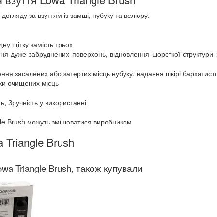
 догляду за взуттям із замші, нубуку та велюру.
ну щітку замість трьох
ня дуже забруднених поверхонь, відновлення шорсткої структури ш
ння засалених або затертих місць нубуку, надання шкірі бархатисто
бки очищених місць
ь, Зручність у використанні
gle Brush можуть змінюватися виробником
 Triangle Brush
wa Triangle Brush, також купували