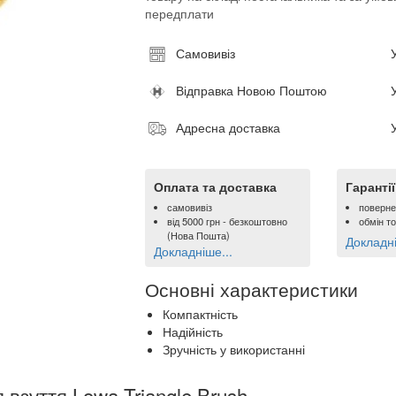
передплати
Самовивіз
Відправка Новою Поштою
Адресна доставка
Оплата та доставка
Гаранті
самовивіз
поверне
від
5000 грн
- безкоштовно
обмін т
(Нова Пошта)
Докладні
Докладніше...
Основні характеристики
Компактність
Надійність
Зручність у використанні
 взуття Lowa Triangle Brush