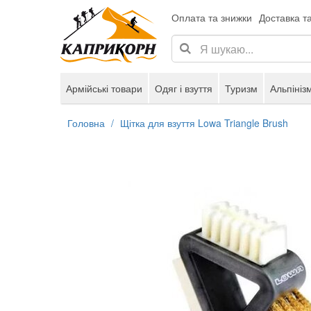
Оплата та знижки
Доставка т
Армійські товари
Одяг і взуття
Туризм
Альпініз
Головна
Щітка для взуття Lowa Triangle Brush