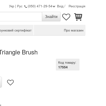
Укр
|
Рус
(050) 471-29-54
Вхід
/
Реєстрація
унковий сертифікат
Про магазин
riangle Brush
Код товару:
17554
и